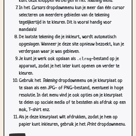
kunt deze knoppen verbergen in het
Tekening
menu.
In het
Cursors
dropdownmenu kun je meer dan één cursor
selecteren om meerdere gebieden van de tekening
tegelijkertijd in te kleuren. Dit is vooral handig voor
mandala's!
De laatste tekening die je inkleurt, wordt automatisch
opgeslagen. Wanneer je deze site opnieuw bezoekt, kun je
verdergaan waar je was gebleven.
Je kunt je werk ook opslaan als
.clrng
-bestand op je
apparaat, zodat je het later kunt openen om verder te
kleuren.
Gebruik het
Tekening
dropdownmenu om je kleurplaat op
te slaan als een JPG- of PNG-bestand, eventueel in hoge
resolutie. In dat menu vind je ook opties om je kleurplaat
te delen op sociale media of te bestellen als afdruk op een
mok, T-shirt enz.
Als je deze kleurplaat wilt afdrukken, zodat je hem op
papier kunt inkleuren, gebruik je het
Print
dropdownmenu.