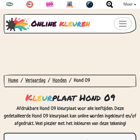
Meer
Online
k
l
e
u
r
e
n
Home
Verjaardag
Honden
Hond 09
K
l
e
u
r
plaat Hond 09
Afdrukbare Hond 09 kleurplaat voor alle leeftijden. Deze
gedetailleerde Hond 09 kleurplaat kan online worden ingekleurd en/of
afgedrukt. Veel plezier met het inkleuren van deze tekening!