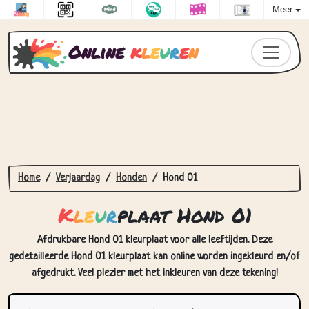
Meer
Online
k
l
e
u
r
e
n
Home
Verjaardag
Honden
Hond 01
K
l
e
u
r
plaat Hond 01
Afdrukbare Hond 01 kleurplaat voor alle leeftijden. Deze
gedetailleerde Hond 01 kleurplaat kan online worden ingekleurd en/of
afgedrukt. Veel plezier met het inkleuren van deze tekening!