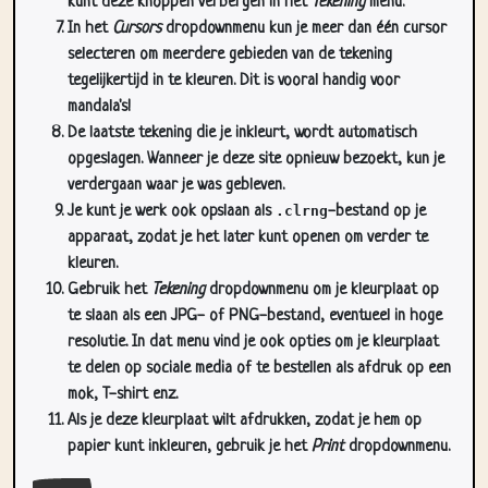
kunt deze knoppen verbergen in het
Tekening
menu.
In het
Cursors
dropdownmenu kun je meer dan één cursor
selecteren om meerdere gebieden van de tekening
tegelijkertijd in te kleuren. Dit is vooral handig voor
mandala's!
De laatste tekening die je inkleurt, wordt automatisch
opgeslagen. Wanneer je deze site opnieuw bezoekt, kun je
verdergaan waar je was gebleven.
Je kunt je werk ook opslaan als
.clrng
-bestand op je
apparaat, zodat je het later kunt openen om verder te
kleuren.
Gebruik het
Tekening
dropdownmenu om je kleurplaat op
te slaan als een JPG- of PNG-bestand, eventueel in hoge
resolutie. In dat menu vind je ook opties om je kleurplaat
te delen op sociale media of te bestellen als afdruk op een
mok, T-shirt enz.
Als je deze kleurplaat wilt afdrukken, zodat je hem op
papier kunt inkleuren, gebruik je het
Print
dropdownmenu.