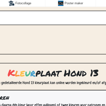
Fotocollage
Poster maker
K
l
e
u
r
plaat Hond 13
e gedetailleerde Hond 13 kleurplaat kan online worden ingekleurd en/of afge
uren
s daarna één kleur (voor effen vullingen) of twee kleuren voor patronen en 