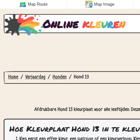
Map Route
Map Image
Online
k
l
e
u
r
e
n
Home
Verjaardag
Honden
Hond 13
Afdrukbare Hond 13 kleurplaat voor alle leeftijden. Dez
Hoe Kleurplaat Hond 13 in te kle
Kies eerst een effen kleur, een patroon of een kleurverloop. Kie