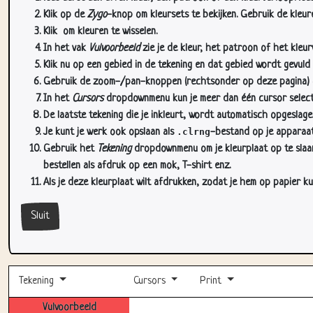
Klik op de
Zygo
-knop om kleursets te bekijken. Gebruik de kleure
Klik
om kleuren te wisselen.
In het vak
Vulvoorbeeld
zie je de kleur, het patroon of het kleu
Klik nu op een gebied in de tekening en dat gebied wordt gevuld
Gebruik de zoom-/pan-knoppen (rechtsonder op deze pagina) om
In het
Cursors
dropdownmenu kun je meer dan één cursor selectere
De laatste tekening die je inkleurt, wordt automatisch opgeslag
Je kunt je werk ook opslaan als
.clrng
-bestand op je apparaat
Gebruik het
Tekening
dropdownmenu om je kleurplaat op te slaan 
bestellen als afdruk op een mok, T-shirt enz.
Als je deze kleurplaat wilt afdrukken, zodat je hem op papier ku
Sluit
Tekening
Cursors
Print
Vulvoorbeeld