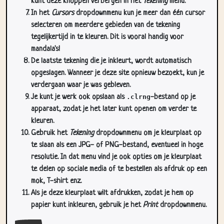
kunt deze knoppen verbergen in het
Tekening
menu.
In het
Cursors
dropdownmenu kun je meer dan één cursor
selecteren om meerdere gebieden van de tekening
tegelijkertijd in te kleuren. Dit is vooral handig voor
mandala's!
De laatste tekening die je inkleurt, wordt automatisch
opgeslagen. Wanneer je deze site opnieuw bezoekt, kun je
verdergaan waar je was gebleven.
Je kunt je werk ook opslaan als
.clrng
-bestand op je
apparaat, zodat je het later kunt openen om verder te
kleuren.
Gebruik het
Tekening
dropdownmenu om je kleurplaat op
te slaan als een JPG- of PNG-bestand, eventueel in hoge
resolutie. In dat menu vind je ook opties om je kleurplaat
te delen op sociale media of te bestellen als afdruk op een
mok, T-shirt enz.
Als je deze kleurplaat wilt afdrukken, zodat je hem op
papier kunt inkleuren, gebruik je het
Print
dropdownmenu.