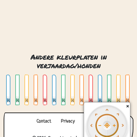
Andere kleurplaten in
verjaardag/honden
Hond 01
Hond 02
Hond 03
Hond 04
Hond 05
Hond 06
Hond 07
Hond 08
Hond 09
Hond 10
Hond 11
Hond 12
Hond 13
Hond 14
×
Contact
Privacy
Over ons