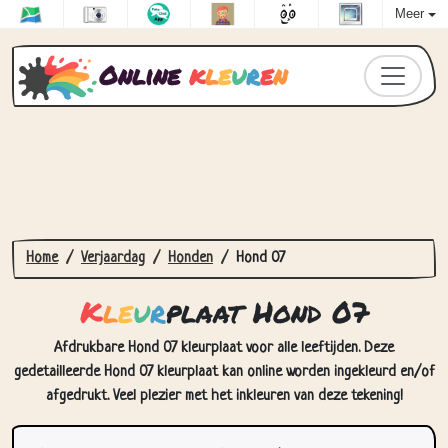
Meer
Online
k
l
e
u
r
e
n
Home
Verjaardag
Honden
Hond 07
K
l
e
u
r
plaat Hond 07
Afdrukbare Hond 07 kleurplaat voor alle leeftijden. Deze
gedetailleerde Hond 07 kleurplaat kan online worden ingekleurd en/of
afgedrukt. Veel plezier met het inkleuren van deze tekening!