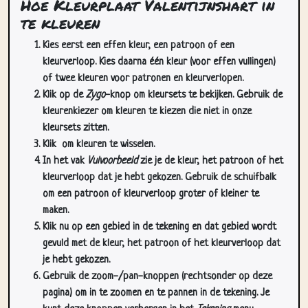
Kies eerst een effen kleur, een patroon of een
kleurverloop. Kies daarna één kleur (voor effen vullingen)
of twee kleuren voor patronen en kleurverlopen.
Klik op de
Zygo
-knop om kleursets te bekijken. Gebruik de
kleurenkiezer om kleuren te kiezen die niet in onze
kleursets zitten.
Klik
om kleuren te wisselen.
In het vak
Vulvoorbeeld
zie je de kleur, het patroon of het
kleurverloop dat je hebt gekozen. Gebruik de schuifbalk
om een patroon of kleurverloop groter of kleiner te
maken.
Klik nu op een gebied in de tekening en dat gebied wordt
gevuld met de kleur, het patroon of het kleurverloop dat
je hebt gekozen.
Gebruik de zoom-/pan-knoppen (rechtsonder op deze
pagina) om in te zoomen en te pannen in de tekening. Je
kunt deze knoppen verbergen in het
Tekening
menu.
In het
Cursors
dropdownmenu kun je meer dan één cursor