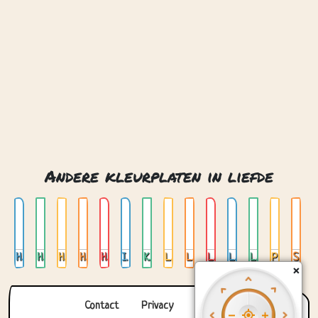
Hart
Harten
Harten glas in lood
Harten in pot
Harten mand
Ik hou van je katten
Kinderliefde
Liefde
Liefde glas in lood
Liefde met twee duiven
Liefdeshart
Liefdeskatten
Pinguin liefde
Samen
Contact
Privacy
Over ons
© 2026. Gemaakt met
door
Zygomatic
.
×