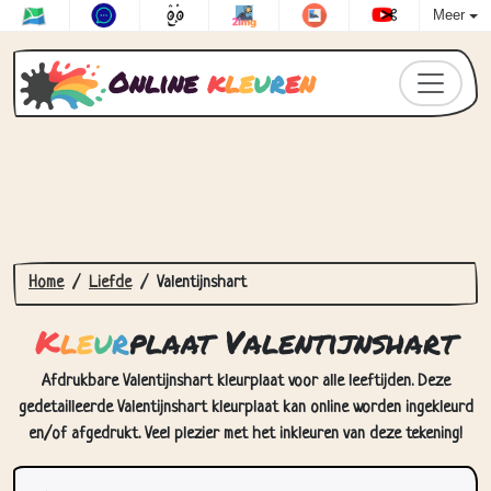
Meer
Online
k
l
e
u
r
e
n
Home
Liefde
Valentijnshart
K
l
e
u
r
plaat Valentijnshart
Afdrukbare Valentijnshart kleurplaat voor alle leeftijden. Deze
gedetailleerde Valentijnshart kleurplaat kan online worden ingekleurd
en/of afgedrukt. Veel plezier met het inkleuren van deze tekening!
Hoe Kleurplaat Valentijnshart in
te kleuren