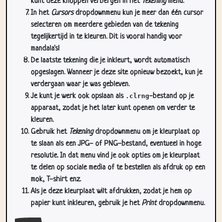
kunt deze knoppen verbergen in het
Tekening
menu.
In het
Cursors
dropdownmenu kun je meer dan één cursor
selecteren om meerdere gebieden van de tekening
tegelijkertijd in te kleuren. Dit is vooral handig voor
mandala's!
De laatste tekening die je inkleurt, wordt automatisch
opgeslagen. Wanneer je deze site opnieuw bezoekt, kun je
verdergaan waar je was gebleven.
Je kunt je werk ook opslaan als
.clrng
-bestand op je
apparaat, zodat je het later kunt openen om verder te
kleuren.
Gebruik het
Tekening
dropdownmenu om je kleurplaat op
te slaan als een JPG- of PNG-bestand, eventueel in hoge
resolutie. In dat menu vind je ook opties om je kleurplaat
te delen op sociale media of te bestellen als afdruk op een
mok, T-shirt enz.
Als je deze kleurplaat wilt afdrukken, zodat je hem op
papier kunt inkleuren, gebruik je het
Print
dropdownmenu.