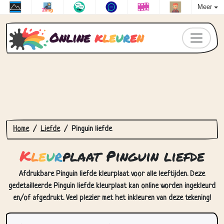
Meer
Online
k
l
e
u
r
e
n
Home
Liefde
Pinguin liefde
K
l
e
u
r
plaat Pinguin liefde
Afdrukbare Pinguin liefde kleurplaat voor alle leeftijden. Deze
gedetailleerde Pinguin liefde kleurplaat kan online worden ingekleurd
en/of afgedrukt. Veel plezier met het inkleuren van deze tekening!