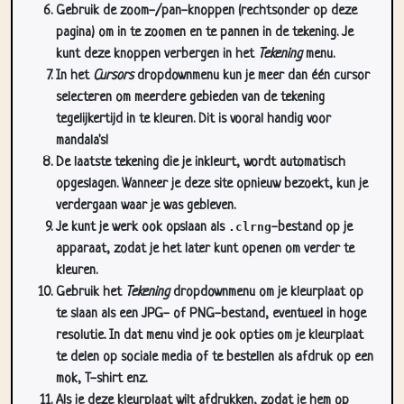
Gebruik de zoom-/pan-knoppen (rechtsonder op deze
pagina) om in te zoomen en te pannen in de tekening. Je
kunt deze knoppen verbergen in het
Tekening
menu.
In het
Cursors
dropdownmenu kun je meer dan één cursor
selecteren om meerdere gebieden van de tekening
tegelijkertijd in te kleuren. Dit is vooral handig voor
mandala's!
De laatste tekening die je inkleurt, wordt automatisch
opgeslagen. Wanneer je deze site opnieuw bezoekt, kun je
verdergaan waar je was gebleven.
Je kunt je werk ook opslaan als
.clrng
-bestand op je
apparaat, zodat je het later kunt openen om verder te
kleuren.
Gebruik het
Tekening
dropdownmenu om je kleurplaat op
te slaan als een JPG- of PNG-bestand, eventueel in hoge
resolutie. In dat menu vind je ook opties om je kleurplaat
te delen op sociale media of te bestellen als afdruk op een
mok, T-shirt enz.
Als je deze kleurplaat wilt afdrukken, zodat je hem op