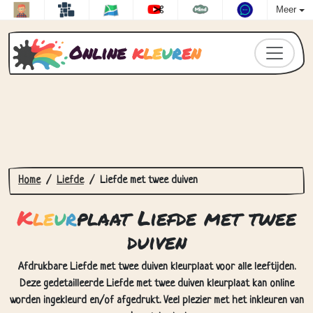
Meer
Online
k
l
e
u
r
e
n
Home
Liefde
Liefde met twee duiven
K
l
e
u
r
plaat Liefde met twee
duiven
Afdrukbare Liefde met twee duiven kleurplaat voor alle leeftijden.
Deze gedetailleerde Liefde met twee duiven kleurplaat kan online
worden ingekleurd en/of afgedrukt. Veel plezier met het inkleuren van