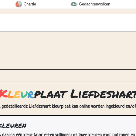
Chartle
Gedachtenwolken
K
l
e
u
r
plaat Liefdeshar
e gedetailleerde Liefdeshart kleurplaat kan online worden ingekleurd en/of 
kleuren
s daarna één kleur (voor effen vullingen) of twee kleuren voor patronen en 