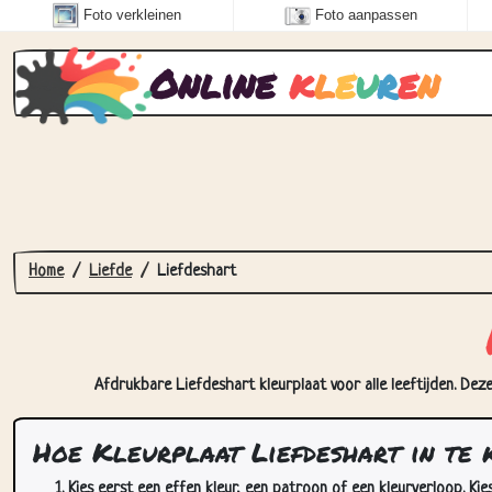
Foto verkleinen
Foto aanpassen
Online
k
l
e
u
r
e
n
Home
Liefde
Liefdeshart
Afdrukbare Liefdeshart kleurplaat voor alle leeftijden. Dez
Hoe Kleurplaat Liefdeshart in te 
Kies eerst een effen kleur, een patroon of een kleurverloop. Kie