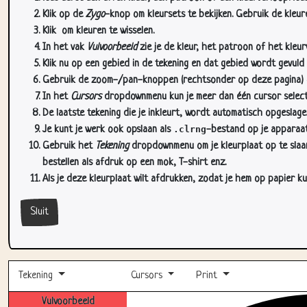
Klik op de
Zygo
-knop om kleursets te bekijken. Gebruik de kleure
Klik
om kleuren te wisselen.
In het vak
Vulvoorbeeld
zie je de kleur, het patroon of het kleu
Klik nu op een gebied in de tekening en dat gebied wordt gevuld
Gebruik de zoom-/pan-knoppen (rechtsonder op deze pagina) om
In het
Cursors
dropdownmenu kun je meer dan één cursor selectere
De laatste tekening die je inkleurt, wordt automatisch opgeslag
Je kunt je werk ook opslaan als
.clrng
-bestand op je apparaat
Gebruik het
Tekening
dropdownmenu om je kleurplaat op te slaan 
bestellen als afdruk op een mok, T-shirt enz.
Als je deze kleurplaat wilt afdrukken, zodat je hem op papier ku
Sluit
Tekening
Cursors
Print
Vulvoorbeeld