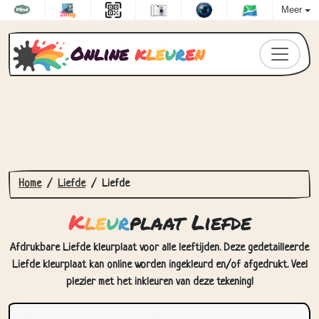
Meer
Online
k
l
e
u
r
e
n
Home
Liefde
Liefde
K
l
e
u
r
plaat Liefde
Afdrukbare Liefde kleurplaat voor alle leeftijden. Deze gedetailleerde
Liefde kleurplaat kan online worden ingekleurd en/of afgedrukt. Veel
plezier met het inkleuren van deze tekening!