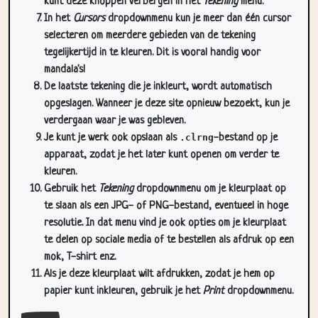
kunt deze knoppen verbergen in het
Tekening
menu.
In het
Cursors
dropdownmenu kun je meer dan één cursor
selecteren om meerdere gebieden van de tekening
tegelijkertijd in te kleuren. Dit is vooral handig voor
mandala's!
De laatste tekening die je inkleurt, wordt automatisch
opgeslagen. Wanneer je deze site opnieuw bezoekt, kun je
verdergaan waar je was gebleven.
Je kunt je werk ook opslaan als
.clrng
-bestand op je
apparaat, zodat je het later kunt openen om verder te
kleuren.
Gebruik het
Tekening
dropdownmenu om je kleurplaat op
te slaan als een JPG- of PNG-bestand, eventueel in hoge
resolutie. In dat menu vind je ook opties om je kleurplaat
te delen op sociale media of te bestellen als afdruk op een
mok, T-shirt enz.
Als je deze kleurplaat wilt afdrukken, zodat je hem op
papier kunt inkleuren, gebruik je het
Print
dropdownmenu.