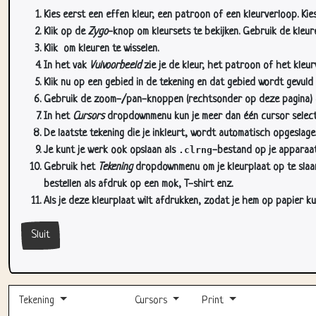
Kies eerst een effen kleur, een patroon of een kleurverloop. Kie
Klik op de
Zygo
-knop om kleursets te bekijken. Gebruik de kleure
Klik
om kleuren te wisselen.
In het vak
Vulvoorbeeld
zie je de kleur, het patroon of het kleu
Klik nu op een gebied in de tekening en dat gebied wordt gevuld
Gebruik de zoom-/pan-knoppen (rechtsonder op deze pagina) om
In het
Cursors
dropdownmenu kun je meer dan één cursor selectere
De laatste tekening die je inkleurt, wordt automatisch opgeslag
Je kunt je werk ook opslaan als
.clrng
-bestand op je apparaat
Gebruik het
Tekening
dropdownmenu om je kleurplaat op te slaan 
bestellen als afdruk op een mok, T-shirt enz.
Als je deze kleurplaat wilt afdrukken, zodat je hem op papier ku
Sluit
Tekening
Cursors
Print