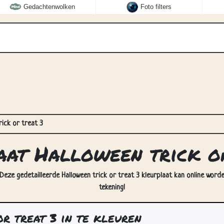
Gedachtenwolken
Foto filters
rick or treat 3
aat Halloween trick o
. Deze gedetailleerde Halloween trick or treat 3 kleurplaat kan online word
tekening!
r treat 3 in te kleuren