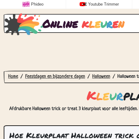
Phideo
Youtube Trimmer
Online
k
l
e
u
r
e
n
Home
Feestdagen en bijzondere dagen
Halloween
Halloween t
K
l
e
u
r
pl
Afdrukbare Halloween trick or treat 3 kleurplaat voor alle leeftijden
Hoe Kleurplaat Halloween trick o