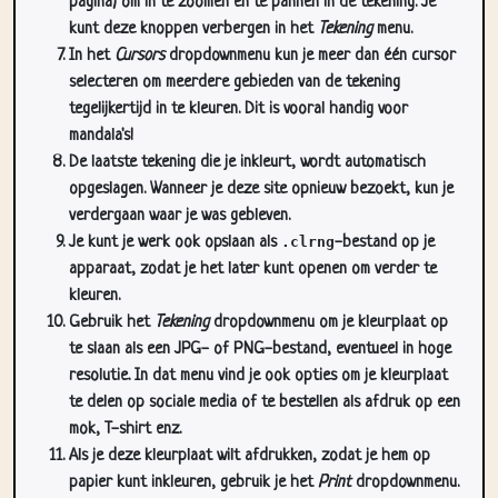
pagina) om in te zoomen en te pannen in de tekening. Je
kunt deze knoppen verbergen in het
Tekening
menu.
In het
Cursors
dropdownmenu kun je meer dan één cursor
selecteren om meerdere gebieden van de tekening
tegelijkertijd in te kleuren. Dit is vooral handig voor
mandala's!
De laatste tekening die je inkleurt, wordt automatisch
opgeslagen. Wanneer je deze site opnieuw bezoekt, kun je
verdergaan waar je was gebleven.
Je kunt je werk ook opslaan als
.clrng
-bestand op je
apparaat, zodat je het later kunt openen om verder te
kleuren.
Gebruik het
Tekening
dropdownmenu om je kleurplaat op
te slaan als een JPG- of PNG-bestand, eventueel in hoge
resolutie. In dat menu vind je ook opties om je kleurplaat
te delen op sociale media of te bestellen als afdruk op een
mok, T-shirt enz.
Als je deze kleurplaat wilt afdrukken, zodat je hem op
papier kunt inkleuren, gebruik je het
Print
dropdownmenu.