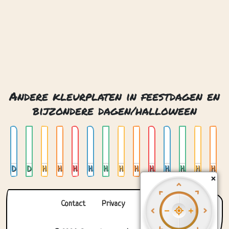
Andere kleurplaten in feestdagen en
bijzondere dagen/halloween
Día de muertos
Día de muertos 2
Halloween
Halloween 4
Halloween 5
Halloween grappige monsters
Halloween grappige monsters 02
Halloween heks met ketel
Halloween heks op een bezem
Halloween lab van de heks
Halloween lab van de heks 2
Halloween spookhuis
Halloween spookhuis boo
Halloween trick or treat
×
Contact
Privacy
Over ons