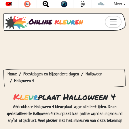
Meer
Online
k
l
e
u
r
e
n
Home
Feestdagen en bijzondere dagen
Halloween
Halloween 4
K
l
e
u
r
plaat Halloween 4
Afdrukbare Halloween 4 kleurplaat voor alle leeftijden. Deze
gedetailleerde Halloween 4 kleurplaat kan online worden ingekleurd
en/of afgedrukt. Veel plezier met het inkleuren van deze tekening!