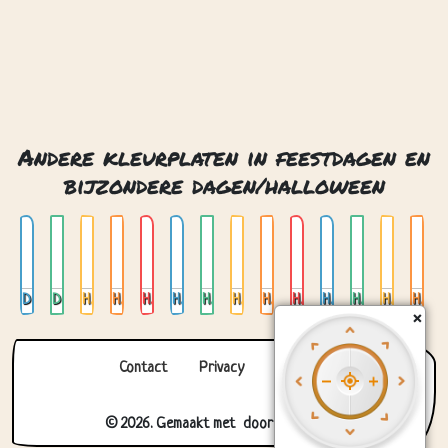
Andere kleurplaten in feestdagen en
bijzondere dagen/halloween
Día de muertos
Día de muertos 2
Halloween
Halloween 4
Halloween 5
Halloween grappige monsters
Halloween grappige monsters 02
Halloween heks met ketel
Halloween heks op een bezem
Halloween lab van de heks
Halloween lab van de heks 2
Halloween spookhuis
Halloween spookhuis boo
Halloween trick or treat
×
Contact
Privacy
Over ons
© 2026. Gemaakt met
door
Zygomatic
.