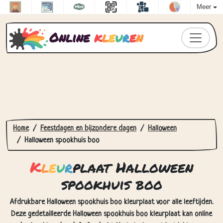
Meer
Online
k
l
e
u
r
e
n
Home
Feestdagen en bijzondere dagen
Halloween
Halloween spookhuis boo
K
l
e
u
r
plaat Halloween
spookhuis boo
Afdrukbare Halloween spookhuis boo kleurplaat voor alle leeftijden.
Deze gedetailleerde Halloween spookhuis boo kleurplaat kan online