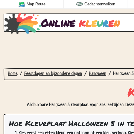
Map Route
Gedachtenwolken
Online
k
l
e
u
r
e
n
Home
Feestdagen en bijzondere dagen
Halloween
Halloween 5
Afdrukbare Halloween 5 kleurplaat voor alle leeftijden. Dez
Hoe Kleurplaat Halloween 5 in t
Kies eerst een effen kleur, een patroon of een kleurverloop. Kie