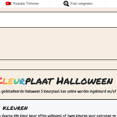
Youtube Trimmer
Foto vergroten
K
l
e
u
r
plaat Halloween 
e gedetailleerde Halloween 5 kleurplaat kan online worden ingekleurd en/of 
e kleuren
s daarna één kleur (voor effen vullingen) of twee kleuren voor patronen en 