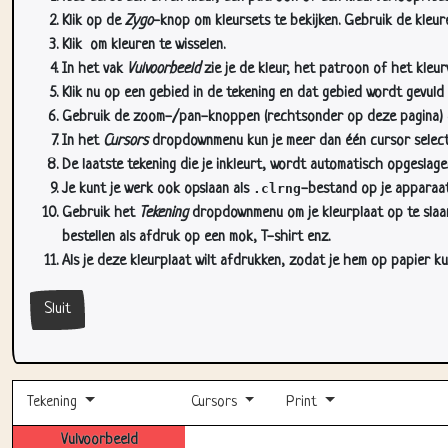
Klik op de
Zygo
-knop om kleursets te bekijken. Gebruik de kleure
Klik
om kleuren te wisselen.
In het vak
Vulvoorbeeld
zie je de kleur, het patroon of het kleu
Klik nu op een gebied in de tekening en dat gebied wordt gevuld
Gebruik de zoom-/pan-knoppen (rechtsonder op deze pagina) om
In het
Cursors
dropdownmenu kun je meer dan één cursor selectere
De laatste tekening die je inkleurt, wordt automatisch opgeslag
Je kunt je werk ook opslaan als
.clrng
-bestand op je apparaat
Gebruik het
Tekening
dropdownmenu om je kleurplaat op te slaan 
bestellen als afdruk op een mok, T-shirt enz.
Als je deze kleurplaat wilt afdrukken, zodat je hem op papier ku
Sluit
Tekening
Cursors
Print
Vulvoorbeeld