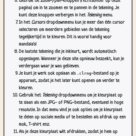
kunt deze knoppen verbergen in het
Tekening
menu.
In het
Cursors
dropdownmenu kun je meer dan één cursor
selecteren om meerdere gebieden van de tekening
tegelijkertijd in te kleuren. Dit is vooral handig voor
mandala's!
De laatste tekening die je inkleurt, wordt automatisch
opgeslagen. Wanneer je deze site opnieuw bezoekt, kun je
verdergaan waar je was gebleven.
Je kunt je werk ook opslaan als
.clrng
-bestand op je
apparaat, zodat je het later kunt openen om verder te
kleuren.
Gebruik het
Tekening
dropdownmenu om je kleurplaat op
te slaan als een JPG- of PNG-bestand, eventueel in hoge
resolutie. In dat menu vind je ook opties om je kleurplaat
te delen op sociale media of te bestellen als afdruk op een
mok, T-shirt enz.
Als je deze kleurplaat wilt afdrukken, zodat je hem op
papier kunt inkleuren, gebruik je het
Print
dropdownmenu.