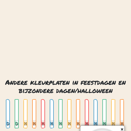
Andere kleurplaten in feestdagen en
bijzondere dagen/halloween
Día de muertos
Día de muertos 2
Halloween
Halloween 4
Halloween 5
Halloween grappige monsters
Halloween grappige monsters 02
Halloween heks met ketel
Halloween heks op een bezem
Halloween lab van de heks
Halloween lab van de heks 2
Halloween spookhuis
Halloween spookhuis boo
Halloween trick or treat
Contact
Privacy
Over ons
© 2026. Gemaakt met
door
Zygomatic
.
×