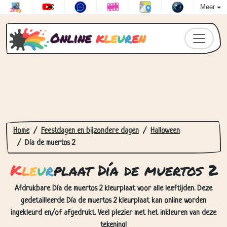
Meer
Online
k
l
e
u
r
e
n
Home
Feestdagen en bijzondere dagen
Halloween
Día de muertos 2
K
l
e
u
r
plaat Día de muertos 2
Afdrukbare Día de muertos 2 kleurplaat voor alle leeftijden. Deze
gedetailleerde Día de muertos 2 kleurplaat kan online worden
ingekleurd en/of afgedrukt. Veel plezier met het inkleuren van deze
tekening!