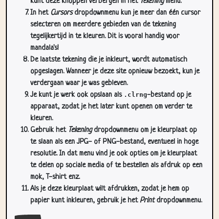
kunt deze knoppen verbergen in het
Tekening
menu.
In het
Cursors
dropdownmenu kun je meer dan één cursor
selecteren om meerdere gebieden van de tekening
tegelijkertijd in te kleuren. Dit is vooral handig voor
mandala's!
De laatste tekening die je inkleurt, wordt automatisch
opgeslagen. Wanneer je deze site opnieuw bezoekt, kun je
verdergaan waar je was gebleven.
Je kunt je werk ook opslaan als
.clrng
-bestand op je
apparaat, zodat je het later kunt openen om verder te
kleuren.
Gebruik het
Tekening
dropdownmenu om je kleurplaat op
te slaan als een JPG- of PNG-bestand, eventueel in hoge
resolutie. In dat menu vind je ook opties om je kleurplaat
te delen op sociale media of te bestellen als afdruk op een
mok, T-shirt enz.
Als je deze kleurplaat wilt afdrukken, zodat je hem op
papier kunt inkleuren, gebruik je het
Print
dropdownmenu.