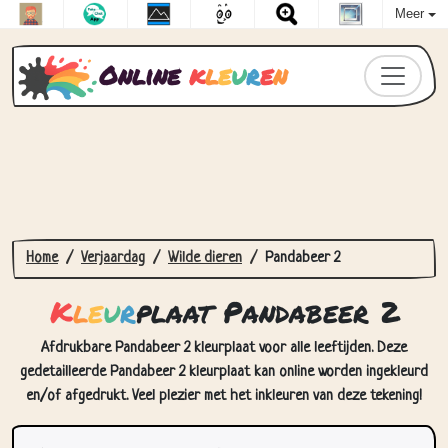
Meer
Online
k
l
e
u
r
e
n
Home
Verjaardag
Wilde dieren
Pandabeer 2
K
l
e
u
r
plaat Pandabeer 2
Afdrukbare Pandabeer 2 kleurplaat voor alle leeftijden. Deze
gedetailleerde Pandabeer 2 kleurplaat kan online worden ingekleurd
en/of afgedrukt. Veel plezier met het inkleuren van deze tekening!