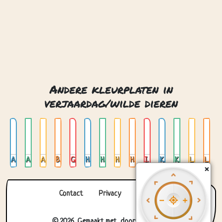
Andere kleurplaten in
verjaardag/wilde dieren
Aap
Aap in een boom
Apen
Beer
Giraffe
Hert
Hoofd van een beer
Hoofd van een leeuw
Hoofd van een tijger
Ijsbeer
Kameel
Koala
Leeuw
Leeuw 02
×
Contact
Privacy
Over ons
© 2026. Gemaakt met
door
Zygomatic
.