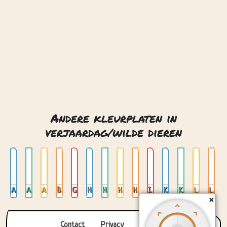
verjaardag/wilde dieren
Aap
Aap in een boom
Apen
Beer
Giraffe
Hert
Hoofd van een beer
Hoofd van een leeuw
Hoofd van een tijger
Ijsbeer
Kameel
Koala
Leeuw
Leeuw 02
Contact
Privacy
Over ons
© 2026. Gemaakt met
door
Zygomatic
.
×