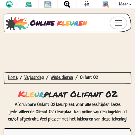
Meer
Online
k
l
e
u
r
e
n
Home
Verjaardag
Wilde dieren
Olifant 02
K
l
e
u
r
plaat Olifant 02
Afdrukbare Olifant 02 kleurplaat voor alle leeftijden. Deze
gedetailleerde Olifant 02 kleurplaat kan online worden ingekleurd
en/of afgedrukt. Veel plezier met het inkleuren van deze tekening!
Hoe Kleurplaat Olifant 02 in te
kleuren