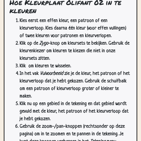
Kies eerst een effen kleur, een patroon of een
kleurverloop. Kies daarna één kleur (voor effen vullingen)
of twee kleuren voor patronen en kleurverlopen.
Klik op de
Zygo
-knop om kleursets te bekijken. Gebruik de
kleurenkiezer om kleuren te kiezen die niet in onze
kleursets zitten.
Klik
om kleuren te wisselen.
In het vak
Vulvoorbeeld
zie je de kleur, het patroon of het
kleurverloop dat je hebt gekozen. Gebruik de schuifbalk
om een patroon of kleurverloop groter of kleiner te
maken.
Klik nu op een gebied in de tekening en dat gebied wordt
gevuld met de kleur, het patroon of het kleurverloop dat
je hebt gekozen.
Gebruik de zoom-/pan-knoppen (rechtsonder op deze
pagina) om in te zoomen en te pannen in de tekening. Je
kunt deze knoppen verbergen in het
Tekening
menu.
In het
Cursors
dropdownmenu kun je meer dan één cursor