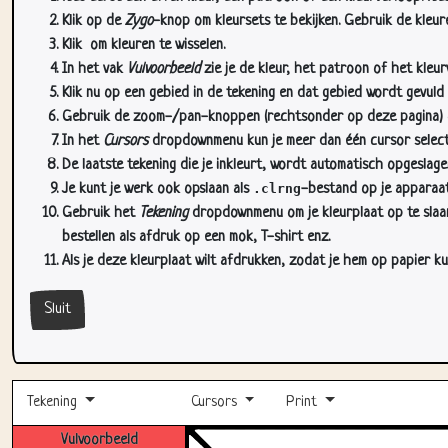
Klik op de
Zygo
-knop om kleursets te bekijken. Gebruik de kleure
Klik
om kleuren te wisselen.
In het vak
Vulvoorbeeld
zie je de kleur, het patroon of het kleu
Klik nu op een gebied in de tekening en dat gebied wordt gevuld
Gebruik de zoom-/pan-knoppen (rechtsonder op deze pagina) om
In het
Cursors
dropdownmenu kun je meer dan één cursor selectere
De laatste tekening die je inkleurt, wordt automatisch opgeslag
Je kunt je werk ook opslaan als
.clrng
-bestand op je apparaat
Gebruik het
Tekening
dropdownmenu om je kleurplaat op te slaan 
bestellen als afdruk op een mok, T-shirt enz.
Als je deze kleurplaat wilt afdrukken, zodat je hem op papier ku
Sluit
Tekening
Cursors
Print
Vulvoorbeeld