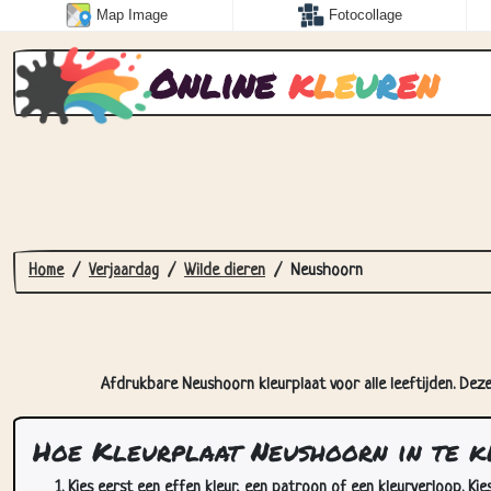
Map Image
Fotocollage
Online
k
l
e
u
r
e
n
Home
Verjaardag
Wilde dieren
Neushoorn
Afdrukbare Neushoorn kleurplaat voor alle leeftijden. Deze
Hoe Kleurplaat Neushoorn in te k
Kies eerst een effen kleur, een patroon of een kleurverloop. Kie