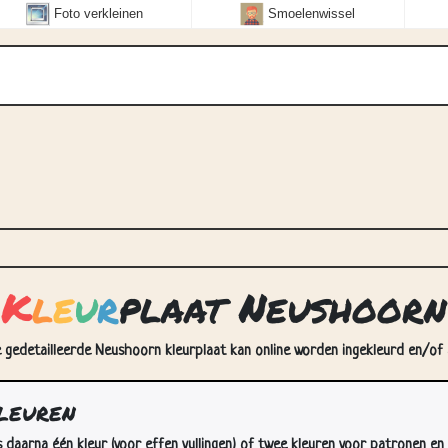
Foto verkleinen
Smoelenwissel
K
l
e
u
r
plaat Neushoorn
 gedetailleerde Neushoorn kleurplaat kan online worden ingekleurd en/of a
leuren
s daarna één kleur (voor effen vullingen) of twee kleuren voor patronen en 