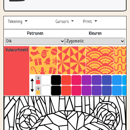
Tekening
Cursors
Print
Volledig scherm
Patronen
Kleuren
Vulvoorbeeld