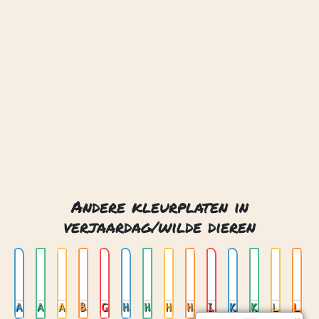
Andere kleurplaten in
verjaardag/wilde dieren
Aap
Aap in een boom
Apen
Beer
Giraffe
Hert
Hoofd van een beer
Hoofd van een leeuw
Hoofd van een tijger
Ijsbeer
Kameel
Koala
Leeuw
Leeuw 02