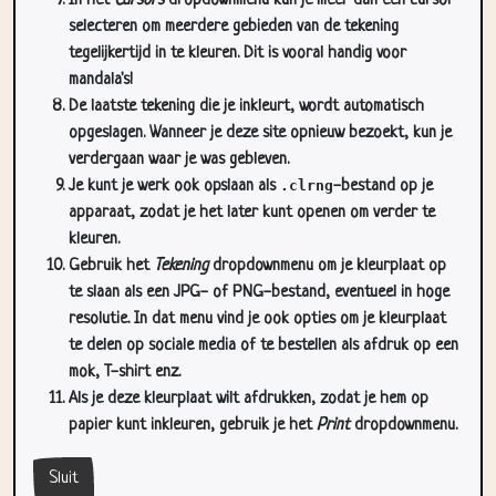
In het
Cursors
dropdownmenu kun je meer dan één cursor
selecteren om meerdere gebieden van de tekening
tegelijkertijd in te kleuren. Dit is vooral handig voor
mandala's!
De laatste tekening die je inkleurt, wordt automatisch
opgeslagen. Wanneer je deze site opnieuw bezoekt, kun je
verdergaan waar je was gebleven.
Je kunt je werk ook opslaan als
.clrng
-bestand op je
apparaat, zodat je het later kunt openen om verder te
kleuren.
Gebruik het
Tekening
dropdownmenu om je kleurplaat op
te slaan als een JPG- of PNG-bestand, eventueel in hoge
resolutie. In dat menu vind je ook opties om je kleurplaat
te delen op sociale media of te bestellen als afdruk op een
mok, T-shirt enz.
Als je deze kleurplaat wilt afdrukken, zodat je hem op
papier kunt inkleuren, gebruik je het
Print
dropdownmenu.
Sluit