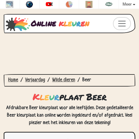
Meer
Online
k
l
e
u
r
e
n
Home
Verjaardag
Wilde dieren
Beer
K
l
e
u
r
plaat Beer
Afdrukbare Beer kleurplaat voor alle leeftijden. Deze gedetailleerde
Beer kleurplaat kan online worden ingekleurd en/of afgedrukt. Veel
plezier met het inkleuren van deze tekening!