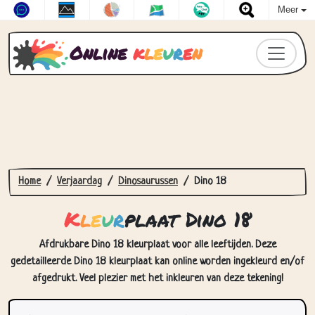
Meer
Online
k
l
e
u
r
e
n
Home
Verjaardag
Dinosaurussen
Dino 18
K
l
e
u
r
plaat Dino 18
Afdrukbare Dino 18 kleurplaat voor alle leeftijden. Deze
gedetailleerde Dino 18 kleurplaat kan online worden ingekleurd en/of
afgedrukt. Veel plezier met het inkleuren van deze tekening!
Hoe Kleurplaat Dino 18 in te
kleuren