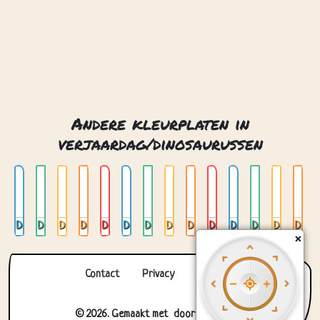
Dino 01
Dino 02
Dino 03
Dino 04
Dino 05
Dino 06
Dino 07
Dino 08
Dino 09
Dino 10
Dino 11
Dino 12
Dino 13
Dino 14
Contact
Privacy
Over ons
© 2026. Gemaakt met
door
Zygomatic
.
×