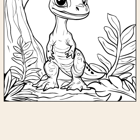
Andere kleurplaten in
verjaardag/dinosaurussen