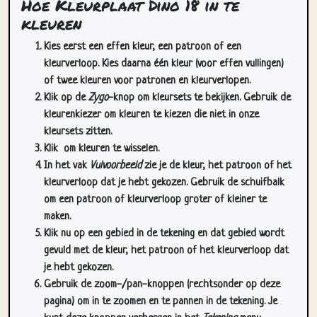
Kies eerst een effen kleur, een patroon of een
kleurverloop. Kies daarna één kleur (voor effen vullingen)
of twee kleuren voor patronen en kleurverlopen.
Klik op de
Zygo
-knop om kleursets te bekijken. Gebruik de
kleurenkiezer om kleuren te kiezen die niet in onze
kleursets zitten.
Klik
om kleuren te wisselen.
In het vak
Vulvoorbeeld
zie je de kleur, het patroon of het
kleurverloop dat je hebt gekozen. Gebruik de schuifbalk
om een patroon of kleurverloop groter of kleiner te
maken.
Klik nu op een gebied in de tekening en dat gebied wordt
gevuld met de kleur, het patroon of het kleurverloop dat
je hebt gekozen.
Gebruik de zoom-/pan-knoppen (rechtsonder op deze
pagina) om in te zoomen en te pannen in de tekening. Je
kunt deze knoppen verbergen in het
Tekening
menu.
In het
Cursors
dropdownmenu kun je meer dan één cursor