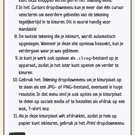
kunt deze knoppen verbergen in het
Tekening
menu.
In het
Cursors
dropdownmenu kun je meer dan één cursor
selecteren om meerdere gebieden van de tekening
tegelijkertijd in te kleuren. Dit is vooral handig voor
mandala's!
De laatste tekening die je inkleurt, wordt automatisch
opgeslagen. Wanneer je deze site opnieuw bezoekt, kun je
verdergaan waar je was gebleven.
Je kunt je werk ook opslaan als
.clrng
-bestand op je
apparaat, zodat je het later kunt openen om verder te
kleuren.
Gebruik het
Tekening
dropdownmenu om je kleurplaat op
te slaan als een JPG- of PNG-bestand, eventueel in hoge
resolutie. In dat menu vind je ook opties om je kleurplaat
te delen op sociale media of te bestellen als afdruk op een
mok, T-shirt enz.
Als je deze kleurplaat wilt afdrukken, zodat je hem op
papier kunt inkleuren, gebruik je het
Print
dropdownmenu.