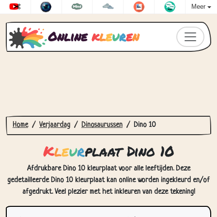
Meer
Online
k
l
e
u
r
e
n
Home
Verjaardag
Dinosaurussen
Dino 10
K
l
e
u
r
plaat Dino 10
Afdrukbare Dino 10 kleurplaat voor alle leeftijden. Deze
gedetailleerde Dino 10 kleurplaat kan online worden ingekleurd en/of
afgedrukt. Veel plezier met het inkleuren van deze tekening!