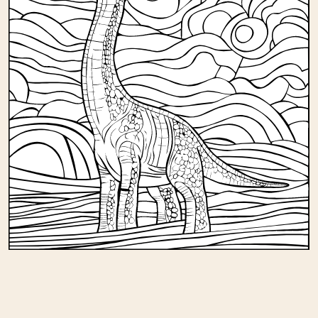
Andere kleurplaten in
verjaardag/dinosaurussen