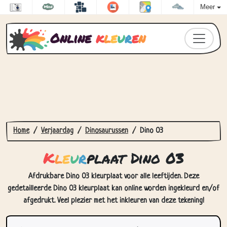
Meer
Online
k
l
e
u
r
e
n
Home
Verjaardag
Dinosaurussen
Dino 03
K
l
e
u
r
plaat Dino 03
Afdrukbare Dino 03 kleurplaat voor alle leeftijden. Deze
gedetailleerde Dino 03 kleurplaat kan online worden ingekleurd en/of
afgedrukt. Veel plezier met het inkleuren van deze tekening!
Hoe Kleurplaat Dino 03 in te
kleuren