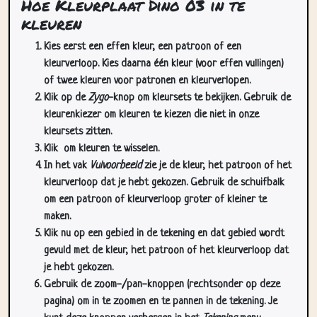
Kies eerst een effen kleur, een patroon of een
kleurverloop. Kies daarna één kleur (voor effen vullingen)
of twee kleuren voor patronen en kleurverlopen.
Klik op de
Zygo
-knop om kleursets te bekijken. Gebruik de
kleurenkiezer om kleuren te kiezen die niet in onze
kleursets zitten.
Klik
om kleuren te wisselen.
In het vak
Vulvoorbeeld
zie je de kleur, het patroon of het
kleurverloop dat je hebt gekozen. Gebruik de schuifbalk
om een patroon of kleurverloop groter of kleiner te
maken.
Klik nu op een gebied in de tekening en dat gebied wordt
gevuld met de kleur, het patroon of het kleurverloop dat
je hebt gekozen.
Gebruik de zoom-/pan-knoppen (rechtsonder op deze
pagina) om in te zoomen en te pannen in de tekening. Je
kunt deze knoppen verbergen in het
Tekening
menu.
In het
Cursors
dropdownmenu kun je meer dan één cursor