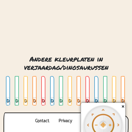
Dino 01
Dino 02
Dino 03
Dino 04
Dino 05
Dino 06
Dino 07
Dino 08
Dino 09
Dino 10
Dino 11
Dino 12
Dino 13
Dino 14
Contact
Privacy
Over ons
© 2026. Gemaakt met
door
Zygomatic
.
×