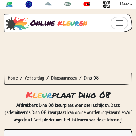
Meer
Online
k
l
e
u
r
e
n
Home
Verjaardag
Dinosaurussen
Dino 08
K
l
e
u
r
plaat Dino 08
Afdrukbare Dino 08 kleurplaat voor alle leeftijden. Deze
gedetailleerde Dino 08 kleurplaat kan online worden ingekleurd en/of
afgedrukt. Veel plezier met het inkleuren van deze tekening!