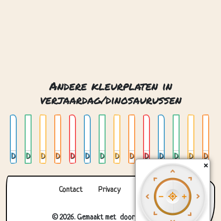
Andere kleurplaten in
verjaardag/dinosaurussen
Dino 01
Dino 02
Dino 03
Dino 04
Dino 05
Dino 06
Dino 07
Dino 08
Dino 09
Dino 10
Dino 11
Dino 12
Dino 13
Dino 14
×
Contact
Privacy
Over ons
© 2026. Gemaakt met
door
Zygomatic
.