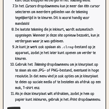
kunt deze knoppen verbergen in het
Tekening
menu.
In het
Cursors
dropdownmenu kun je meer dan één cursor
selecteren om meerdere gebieden van de tekening
tegelijkertijd in te kleuren. Dit is vooral handig voor
mandala's!
De laatste tekening die je inkleurt, wordt automatisch
opgeslagen. Wanneer je deze site opnieuw bezoekt, kun je
verdergaan waar je was gebleven.
Je kunt je werk ook opslaan als
.clrng
-bestand op je
apparaat, zodat je het later kunt openen om verder te
kleuren.
Gebruik het
Tekening
dropdownmenu om je kleurplaat op
te slaan als een JPG- of PNG-bestand, eventueel in hoge
resolutie. In dat menu vind je ook opties om je kleurplaat
te delen op sociale media of te bestellen als afdruk op een
mok, T-shirt enz.
Als je deze kleurplaat wilt afdrukken, zodat je hem op
papier kunt inkleuren, gebruik je het
Print
dropdownmenu.