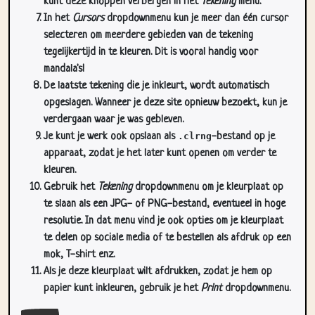
kunt deze knoppen verbergen in het
Tekening
menu.
In het
Cursors
dropdownmenu kun je meer dan één cursor
selecteren om meerdere gebieden van de tekening
tegelijkertijd in te kleuren. Dit is vooral handig voor
mandala's!
De laatste tekening die je inkleurt, wordt automatisch
opgeslagen. Wanneer je deze site opnieuw bezoekt, kun je
verdergaan waar je was gebleven.
Je kunt je werk ook opslaan als
.clrng
-bestand op je
apparaat, zodat je het later kunt openen om verder te
kleuren.
Gebruik het
Tekening
dropdownmenu om je kleurplaat op
te slaan als een JPG- of PNG-bestand, eventueel in hoge
resolutie. In dat menu vind je ook opties om je kleurplaat
te delen op sociale media of te bestellen als afdruk op een
mok, T-shirt enz.
Als je deze kleurplaat wilt afdrukken, zodat je hem op
papier kunt inkleuren, gebruik je het
Print
dropdownmenu.