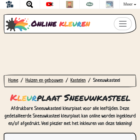
Meer
Online
k
l
e
u
r
e
n
Home
Huizen en gebouwen
Kastelen
Sneeuwkasteel
K
l
e
u
r
plaat Sneeuwkasteel
Afdrukbare Sneeuwkasteel kleurplaat voor alle leeftijden. Deze
gedetailleerde Sneeuwkasteel kleurplaat kan online worden ingekleurd
en/of afgedrukt. Veel plezier met het inkleuren van deze tekening!