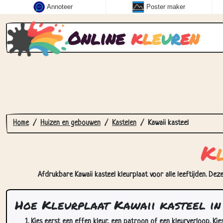
Annoteer
Poster maker
Online
k
l
e
u
r
e
n
Home
Huizen en gebouwen
Kastelen
Kawaii kasteel
K
Afdrukbare Kawaii kasteel kleurplaat voor alle leeftijden. Dez
Hoe Kleurplaat Kawaii kasteel in
Kies eerst een effen kleur, een patroon of een kleurverloop. Kie