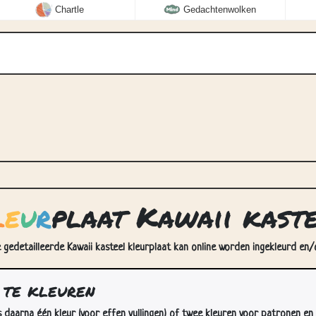
Chartle
Gedachtenwolken
l
e
u
r
plaat Kawaii kast
e gedetailleerde Kawaii kasteel kleurplaat kan online worden ingekleurd en/
 te kleuren
s daarna één kleur (voor effen vullingen) of twee kleuren voor patronen en 