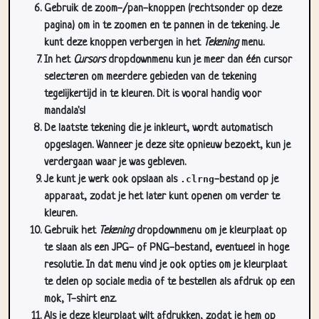
Gebruik de zoom-/pan-knoppen (rechtsonder op deze
pagina) om in te zoomen en te pannen in de tekening. Je
kunt deze knoppen verbergen in het
Tekening
menu.
In het
Cursors
dropdownmenu kun je meer dan één cursor
selecteren om meerdere gebieden van de tekening
tegelijkertijd in te kleuren. Dit is vooral handig voor
mandala's!
De laatste tekening die je inkleurt, wordt automatisch
opgeslagen. Wanneer je deze site opnieuw bezoekt, kun je
verdergaan waar je was gebleven.
Je kunt je werk ook opslaan als
.clrng
-bestand op je
apparaat, zodat je het later kunt openen om verder te
kleuren.
Gebruik het
Tekening
dropdownmenu om je kleurplaat op
te slaan als een JPG- of PNG-bestand, eventueel in hoge
resolutie. In dat menu vind je ook opties om je kleurplaat
te delen op sociale media of te bestellen als afdruk op een
mok, T-shirt enz.
Als je deze kleurplaat wilt afdrukken, zodat je hem op