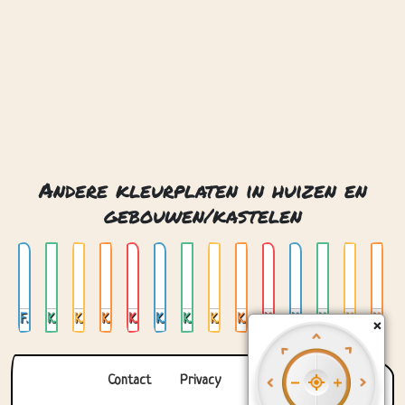
Andere kleurplaten in huizen en
gebouwen/kastelen
Fantasie kasteel
Kasteel 01
Kasteel 02
Kasteel 03
Kasteel 04
Kasteel 05
Kasteel in bos
Kasteel in de oceaan
Kasteel in india
Kasteel in japan
Kasteel met brug
Kasteel met klok
Kasteel op een wolk
Kasteel van boeken met draak
×
Contact
Privacy
Over ons