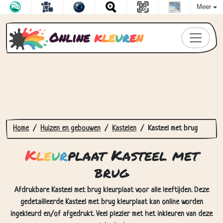
Meer
Online
k
l
e
u
r
e
n
Home
Huizen en gebouwen
Kastelen
Kasteel met brug
K
l
e
u
r
plaat Kasteel met
brug
Afdrukbare Kasteel met brug kleurplaat voor alle leeftijden. Deze
gedetailleerde Kasteel met brug kleurplaat kan online worden
ingekleurd en/of afgedrukt. Veel plezier met het inkleuren van deze