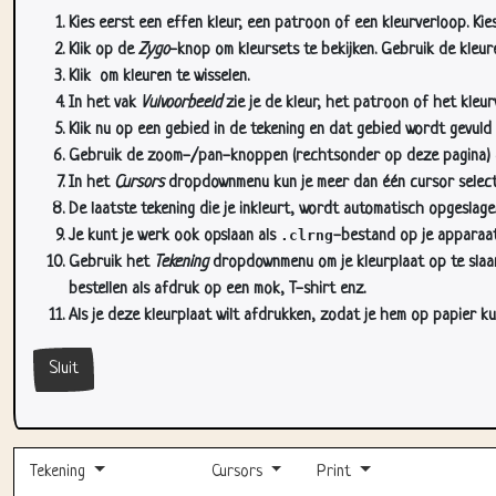
Kies eerst een effen kleur, een patroon of een kleurverloop. Kie
Klik op de
Zygo
-knop om kleursets te bekijken. Gebruik de kleure
Klik
om kleuren te wisselen.
In het vak
Vulvoorbeeld
zie je de kleur, het patroon of het kleu
Klik nu op een gebied in de tekening en dat gebied wordt gevuld
Gebruik de zoom-/pan-knoppen (rechtsonder op deze pagina) om
In het
Cursors
dropdownmenu kun je meer dan één cursor selectere
De laatste tekening die je inkleurt, wordt automatisch opgeslag
Je kunt je werk ook opslaan als
.clrng
-bestand op je apparaat
Gebruik het
Tekening
dropdownmenu om je kleurplaat op te slaan 
bestellen als afdruk op een mok, T-shirt enz.
Als je deze kleurplaat wilt afdrukken, zodat je hem op papier ku
Sluit
Tekening
Cursors
Print