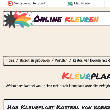
Verwijder achtergrond
Map Route
Online
k
l
e
u
r
e
n
Home
Huizen en gebouwen
Kastelen
Kasteel van boeken met 
K
l
e
u
r
pla
Afdrukbare Kasteel van boeken met draak kleurplaat voor alle leeftijd
Hoe Kleurplaat Kasteel van boeke