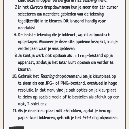
kunt deze knoppen verbergen in het
Tekening
menu.
In het
Cursors
dropdownmenu kun je meer dan één cursor
selecteren om meerdere gebieden van de tekening
tegelijkertijd in te kleuren. Dit is vooral handig voor
mandala's!
De laatste tekening die je inkleurt, wordt automatisch
opgeslagen. Wanneer je deze site opnieuw bezoekt, kun je
verdergaan waar je was gebleven.
Je kunt je werk ook opslaan als
.clrng
-bestand op je
apparaat, zodat je het later kunt openen om verder te
kleuren.
Gebruik het
Tekening
dropdownmenu om je kleurplaat op
te slaan als een JPG- of PNG-bestand, eventueel in hoge
resolutie. In dat menu vind je ook opties om je kleurplaat
te delen op sociale media of te bestellen als afdruk op een
mok, T-shirt enz.
Als je deze kleurplaat wilt afdrukken, zodat je hem op
papier kunt inkleuren, gebruik je het
Print
dropdownmenu.