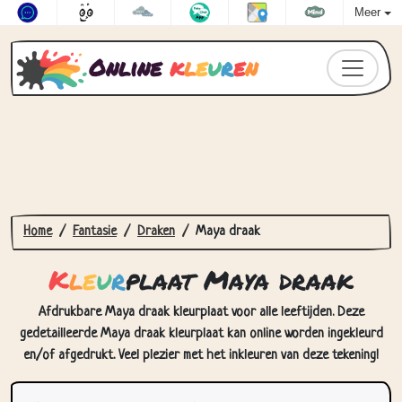
Meer
Online
k
l
e
u
r
e
n
Home
Fantasie
Draken
Maya draak
K
l
e
u
r
plaat Maya draak
Afdrukbare Maya draak kleurplaat voor alle leeftijden. Deze
gedetailleerde Maya draak kleurplaat kan online worden ingekleurd
en/of afgedrukt. Veel plezier met het inkleuren van deze tekening!