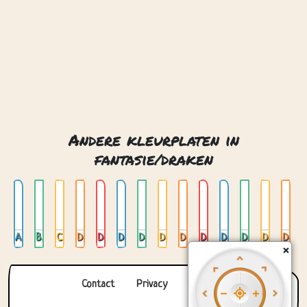
Andere kleurplaten in
fantasie/draken
Azteekse draak
Babydraak dat uit een ei komt
Chinese draak
Draak
Draak 01
Draak 02
Draak en bergen
Draak en kasteel
Draak en ridder
Draak gekruld
Draak glas in lood 01
Draak glas in lood 02
Draak glas in lood 03
Draak glas in lood cirkel
×
Contact
Privacy
Over ons