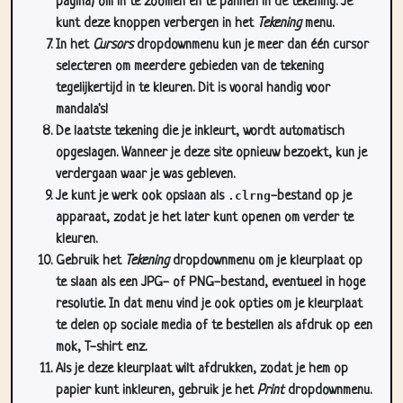
pagina) om in te zoomen en te pannen in de tekening. Je
kunt deze knoppen verbergen in het
Tekening
menu.
In het
Cursors
dropdownmenu kun je meer dan één cursor
selecteren om meerdere gebieden van de tekening
tegelijkertijd in te kleuren. Dit is vooral handig voor
mandala's!
De laatste tekening die je inkleurt, wordt automatisch
opgeslagen. Wanneer je deze site opnieuw bezoekt, kun je
verdergaan waar je was gebleven.
Je kunt je werk ook opslaan als
.clrng
-bestand op je
apparaat, zodat je het later kunt openen om verder te
kleuren.
Gebruik het
Tekening
dropdownmenu om je kleurplaat op
te slaan als een JPG- of PNG-bestand, eventueel in hoge
resolutie. In dat menu vind je ook opties om je kleurplaat
te delen op sociale media of te bestellen als afdruk op een
mok, T-shirt enz.
Als je deze kleurplaat wilt afdrukken, zodat je hem op
papier kunt inkleuren, gebruik je het
Print
dropdownmenu.