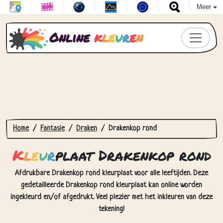
Meer
Online
k
l
e
u
r
e
n
Home
Fantasie
Draken
Drakenkop rond
K
l
e
u
r
plaat Drakenkop rond
Afdrukbare Drakenkop rond kleurplaat voor alle leeftijden. Deze
gedetailleerde Drakenkop rond kleurplaat kan online worden
ingekleurd en/of afgedrukt. Veel plezier met het inkleuren van deze
tekening!