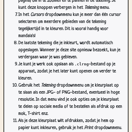
pagina) om in te zoomen en te pannen in de tekening. Je
kunt deze knoppen verbergen in het
Tekening
menu.
In het
Cursors
dropdownmenu kun je meer dan één cursor
selecteren om meerdere gebieden van de tekening
tegelijkertijd in te kleuren. Dit is vooral handig voor
mandala's!
De laatste tekening die je inkleurt, wordt automatisch
opgeslagen. Wanneer je deze site opnieuw bezoekt, kun je
verdergaan waar je was gebleven.
Je kunt je werk ook opslaan als
.clrng
-bestand op je
apparaat, zodat je het later kunt openen om verder te
kleuren.
Gebruik het
Tekening
dropdownmenu om je kleurplaat op
te slaan als een JPG- of PNG-bestand, eventueel in hoge
resolutie. In dat menu vind je ook opties om je kleurplaat
te delen op sociale media of te bestellen als afdruk op een
mok, T-shirt enz.
Als je deze kleurplaat wilt afdrukken, zodat je hem op
papier kunt inkleuren, gebruik je het
Print
dropdownmenu.