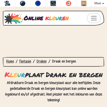
Meer
Online
k
l
e
u
r
e
n
Home
Fantasie
Draken
Draak en bergen
K
l
e
u
r
plaat Draak en bergen
Afdrukbare Draak en bergen kleurplaat voor alle leeftijden. Deze
gedetailleerde Draak en bergen kleurplaat kan online worden
ingekleurd en/of afgedrukt. Veel plezier met het inkleuren van deze
tekening!