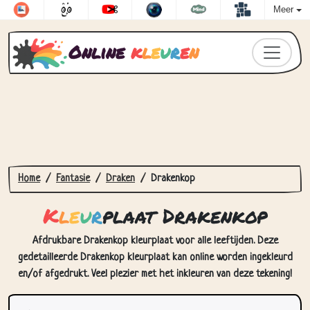
Meer
Online
k
l
e
u
r
e
n
Home
Fantasie
Draken
Drakenkop
K
l
e
u
r
plaat Drakenkop
Afdrukbare Drakenkop kleurplaat voor alle leeftijden. Deze
gedetailleerde Drakenkop kleurplaat kan online worden ingekleurd
en/of afgedrukt. Veel plezier met het inkleuren van deze tekening!