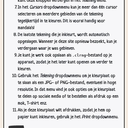
kunt deze knoppen verbergen in het
Tekening
menu.
In het
Cursors
dropdownmenu kun je meer dan één cursor
selecteren om meerdere gebieden van de tekening
tegelijkertijd in te kleuren. Dit is vooral handig voor
mandala's!
De laatste tekening die je inkleurt, wordt automatisch
opgeslagen. Wanneer je deze site opnieuw bezoekt, kun je
verdergaan waar je was gebleven.
Je kunt je werk ook opslaan als
.clrng
-bestand op je
apparaat, zodat je het later kunt openen om verder te
kleuren.
Gebruik het
Tekening
dropdownmenu om je kleurplaat op
te slaan als een JPG- of PNG-bestand, eventueel in hoge
resolutie. In dat menu vind je ook opties om je kleurplaat
te delen op sociale media of te bestellen als afdruk op een
mok, T-shirt enz.
Als je deze kleurplaat wilt afdrukken, zodat je hem op
papier kunt inkleuren, gebruik je het
Print
dropdownmenu.