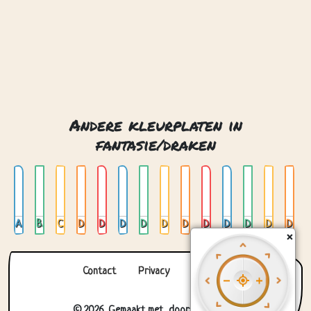
Andere kleurplaten in
fantasie/draken
Azteekse draak
Babydraak dat uit een ei komt
Chinese draak
Draak
Draak 01
Draak 02
Draak en bergen
Draak en kasteel
Draak en ridder
Draak gekruld
Draak glas in lood 01
Draak glas in lood 02
Draak glas in lood 03
Draak glas in lood cirkel
×
Contact
Privacy
Over ons
© 2026. Gemaakt met
door
Zygomatic
.