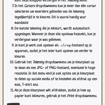
kunt deze knoppen verbergen in het
Tekening
menu.
In het
Cursors
dropdownmenu kun je meer dan één cursor
selecteren om meerdere gebieden van de tekening
tegelijkertijd in te kleuren. Dit is vooral handig voor
mandala's!
De laatste tekening die je inkleurt, wordt automatisch
opgeslagen. Wanneer je deze site opnieuw bezoekt, kun je
verdergaan waar je was gebleven.
Je kunt je werk ook opslaan als
.clrng
-bestand op je
apparaat, zodat je het later kunt openen om verder te
kleuren.
Gebruik het
Tekening
dropdownmenu om je kleurplaat op
te slaan als een JPG- of PNG-bestand, eventueel in hoge
resolutie. In dat menu vind je ook opties om je kleurplaat
te delen op sociale media of te bestellen als afdruk op een
mok, T-shirt enz.
Als je deze kleurplaat wilt afdrukken, zodat je hem op
papier kunt inkleuren, gebruik je het
Print
dropdownmenu.