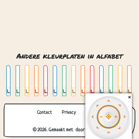
Andere kleurplaten in alfabet
Letter a
Letter b
Letter c
Letter d
Letter e
Letter f
Letter g
Letter h
Letter i
Letter j
Letter k
Letter l
Letter m
Letter n
×
Contact
Privacy
Over ons
© 2026. Gemaakt met
door
Zygomatic
.