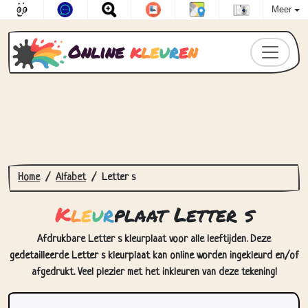
Meer
Online
k
l
e
u
r
e
n
Home
Alfabet
Letter s
K
l
e
u
r
plaat Letter s
Afdrukbare Letter s kleurplaat voor alle leeftijden. Deze
gedetailleerde Letter s kleurplaat kan online worden ingekleurd en/of
afgedrukt. Veel plezier met het inkleuren van deze tekening!