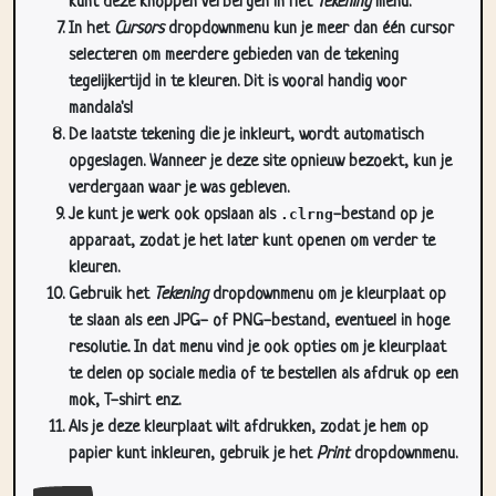
kunt deze knoppen verbergen in het
Tekening
menu.
In het
Cursors
dropdownmenu kun je meer dan één cursor
selecteren om meerdere gebieden van de tekening
tegelijkertijd in te kleuren. Dit is vooral handig voor
mandala's!
De laatste tekening die je inkleurt, wordt automatisch
opgeslagen. Wanneer je deze site opnieuw bezoekt, kun je
verdergaan waar je was gebleven.
Je kunt je werk ook opslaan als
.clrng
-bestand op je
apparaat, zodat je het later kunt openen om verder te
kleuren.
Gebruik het
Tekening
dropdownmenu om je kleurplaat op
te slaan als een JPG- of PNG-bestand, eventueel in hoge
resolutie. In dat menu vind je ook opties om je kleurplaat
te delen op sociale media of te bestellen als afdruk op een
mok, T-shirt enz.
Als je deze kleurplaat wilt afdrukken, zodat je hem op
papier kunt inkleuren, gebruik je het
Print
dropdownmenu.