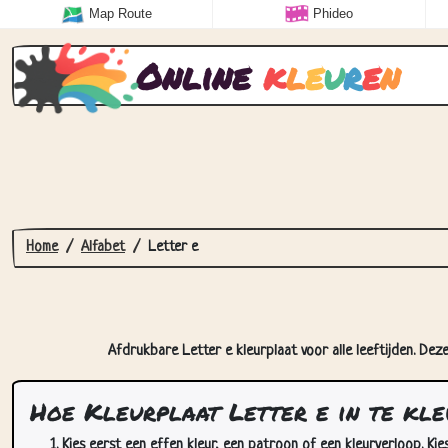
Map Route
Phideo
Online
k
l
e
u
r
e
n
Home
Alfabet
Letter e
Afdrukbare Letter e kleurplaat voor alle leeftijden. Dez
Hoe Kleurplaat Letter e in te kl
Kies eerst een effen kleur, een patroon of een kleurverloop. Kie