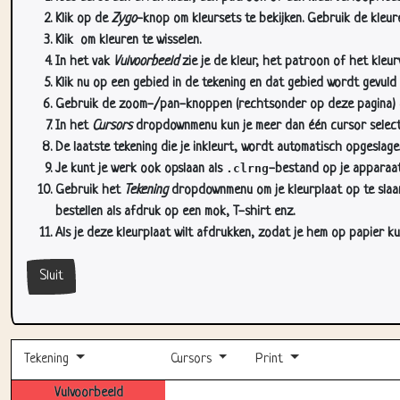
Klik op de
Zygo
-knop om kleursets te bekijken. Gebruik de kleure
Klik
om kleuren te wisselen.
In het vak
Vulvoorbeeld
zie je de kleur, het patroon of het kleu
Klik nu op een gebied in de tekening en dat gebied wordt gevuld
Gebruik de zoom-/pan-knoppen (rechtsonder op deze pagina) om
In het
Cursors
dropdownmenu kun je meer dan één cursor selectere
De laatste tekening die je inkleurt, wordt automatisch opgeslag
Je kunt je werk ook opslaan als
.clrng
-bestand op je apparaat
Gebruik het
Tekening
dropdownmenu om je kleurplaat op te slaan 
bestellen als afdruk op een mok, T-shirt enz.
Als je deze kleurplaat wilt afdrukken, zodat je hem op papier ku
Sluit
Tekening
Cursors
Print
Vulvoorbeeld