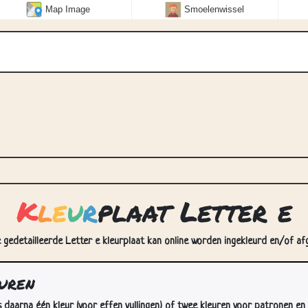
Map Image
Smoelenwissel
K
l
e
u
r
plaat Letter e
e gedetailleerde Letter e kleurplaat kan online worden ingekleurd en/of afg
euren
s daarna één kleur (voor effen vullingen) of twee kleuren voor patronen en 