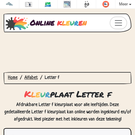
Meer
Online
k
l
e
u
r
e
n
Home
Alfabet
Letter f
K
l
e
u
r
plaat Letter f
Afdrukbare Letter f kleurplaat voor alle leeftijden. Deze
gedetailleerde Letter f kleurplaat kan online worden ingekleurd en/of
afgedrukt. Veel plezier met het inkleuren van deze tekening!