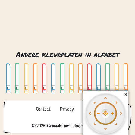
Andere kleurplaten in alfabet
Letter a
Letter b
Letter c
Letter d
Letter e
Letter f
Letter g
Letter h
Letter i
Letter j
Letter k
Letter l
Letter m
Letter n
×
Contact
Privacy
Over ons
© 2026. Gemaakt met
door
Zygomatic
.