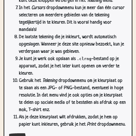
kunt deze knoppen verbergen in het
Tekening
menu.
In het
Cursors
dropdownmenu kun je meer dan één cursor
selecteren om meerdere gebieden van de tekening
tegelijkertijd in te kleuren. Dit is vooral handig voor
mandala's!
De laatste tekening die je inkleurt, wordt automatisch
opgeslagen. Wanneer je deze site opnieuw bezoekt, kun je
verdergaan waar je was gebleven.
Je kunt je werk ook opslaan als
.clrng
-bestand op je
apparaat, zodat je het later kunt openen om verder te
kleuren.
Gebruik het
Tekening
dropdownmenu om je kleurplaat op
te slaan als een JPG- of PNG-bestand, eventueel in hoge
resolutie. In dat menu vind je ook opties om je kleurplaat
te delen op sociale media of te bestellen als afdruk op een
mok, T-shirt enz.
Als je deze kleurplaat wilt afdrukken, zodat je hem op
papier kunt inkleuren, gebruik je het
Print
dropdownmenu.