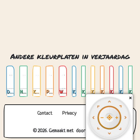
Andere kleurplaten in verjaardag
Dinosaurussen
Honden
Katten
Paarden
Wilde dieren
Kameleon
Katje
Koe
Koi karper
Konijn
Krab
Kudde 01
×
Contact
Privacy
Over ons
© 2026. Gemaakt met
door
Zygomatic
.