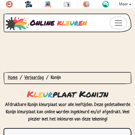
Meer
Online
k
l
e
u
r
e
n
Home
Verjaardag
Konijn
K
l
e
u
r
plaat Konijn
Afdrukbare Konijn kleurplaat voor alle leeftijden. Deze gedetailleerde
Konijn kleurplaat kan online worden ingekleurd en/of afgedrukt. Veel
plezier met het inkleuren van deze tekening!