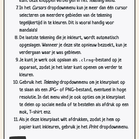
kunt deze knoppen verbergen in het
Tekening
menu.
In het
Cursors
dropdownmenu kun je meer dan één cursor
selecteren om meerdere gebieden van de tekening
tegelijkertijd in te kleuren. Dit is vooral handig voor
mandala's!
De laatste tekening die je inkleurt, wordt automatisch
opgeslagen. Wanneer je deze site opnieuw bezoekt, kun je
verdergaan waar je was gebleven.
Je kunt je werk ook opslaan als
.clrng
-bestand op je
apparaat, zodat je het later kunt openen om verder te
kleuren.
Gebruik het
Tekening
dropdownmenu om je kleurplaat op
te slaan als een JPG- of PNG-bestand, eventueel in hoge
resolutie. In dat menu vind je ook opties om je kleurplaat
te delen op sociale media of te bestellen als afdruk op een
mok, T-shirt enz.
Als je deze kleurplaat wilt afdrukken, zodat je hem op
papier kunt inkleuren, gebruik je het
Print
dropdownmenu.