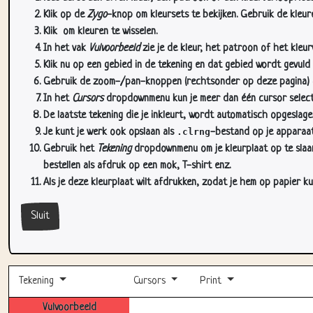
Klik op de
Zygo
-knop om kleursets te bekijken. Gebruik de kleure
Klik
om kleuren te wisselen.
In het vak
Vulvoorbeeld
zie je de kleur, het patroon of het kleu
Klik nu op een gebied in de tekening en dat gebied wordt gevuld
Gebruik de zoom-/pan-knoppen (rechtsonder op deze pagina) om
In het
Cursors
dropdownmenu kun je meer dan één cursor selectere
De laatste tekening die je inkleurt, wordt automatisch opgeslag
Je kunt je werk ook opslaan als
.clrng
-bestand op je apparaat
Gebruik het
Tekening
dropdownmenu om je kleurplaat op te slaan 
bestellen als afdruk op een mok, T-shirt enz.
Als je deze kleurplaat wilt afdrukken, zodat je hem op papier ku
Sluit
Tekening
Cursors
Print
Vulvoorbeeld