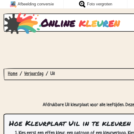
Afbeelding conversie
Foto vergroten
Online
k
l
e
u
r
e
n
Home
Verjaardag
Uil
Afdrukbare Uil kleurplaat voor alle leeftijden. Dez
Hoe Kleurplaat Uil in te kleuren
Kies eerst een effen kleur, een patroon of een kleurverloop. Kie