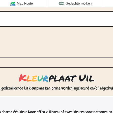
Map Route
Gedachtenwolken
K
l
e
u
r
plaat Uil
e gedetailleerde Uil kleurplaat kan online worden ingekleurd en/of afgedruk
s daarna één kleur (voor effen vullingen) of twee kleuren voor patronen en 