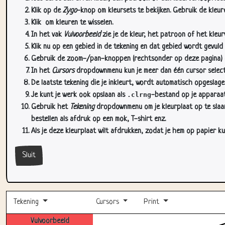
Klik op de
Zygo
-knop om kleursets te bekijken. Gebruik de kleure
Klik
om kleuren te wisselen.
In het vak
Vulvoorbeeld
zie je de kleur, het patroon of het kleu
Klik nu op een gebied in de tekening en dat gebied wordt gevuld
Gebruik de zoom-/pan-knoppen (rechtsonder op deze pagina) om
In het
Cursors
dropdownmenu kun je meer dan één cursor selectere
De laatste tekening die je inkleurt, wordt automatisch opgeslag
Je kunt je werk ook opslaan als
.clrng
-bestand op je apparaat
Gebruik het
Tekening
dropdownmenu om je kleurplaat op te slaan 
bestellen als afdruk op een mok, T-shirt enz.
Als je deze kleurplaat wilt afdrukken, zodat je hem op papier ku
Sluit
Tekening
Cursors
Print
Vulvoorbeeld