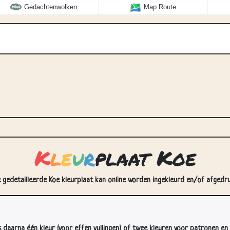
Gedachtenwolken
Map Route
K
l
e
u
r
plaat Koe
e gedetailleerde Koe kleurplaat kan online worden ingekleurd en/of afgedruk
s daarna één kleur (voor effen vullingen) of twee kleuren voor patronen en 