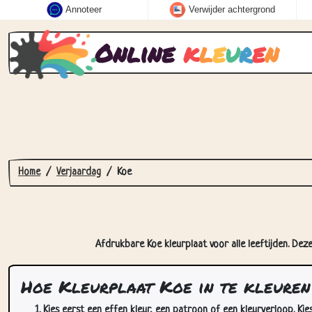
Annoteer
Verwijder achtergrond
Online
k
l
e
u
r
e
n
Home
Verjaardag
Koe
Afdrukbare Koe kleurplaat voor alle leeftijden. Dez
Hoe Kleurplaat Koe in te kleuren
Kies eerst een effen kleur, een patroon of een kleurverloop. Kie