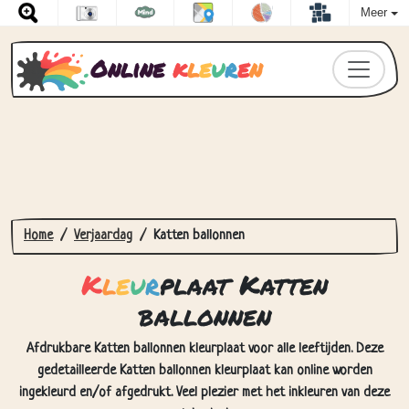
Meer
Online
k
l
e
u
r
e
n
Home
Verjaardag
Katten ballonnen
K
l
e
u
r
plaat Katten
ballonnen
Afdrukbare Katten ballonnen kleurplaat voor alle leeftijden. Deze
gedetailleerde Katten ballonnen kleurplaat kan online worden
ingekleurd en/of afgedrukt. Veel plezier met het inkleuren van deze
tekening!