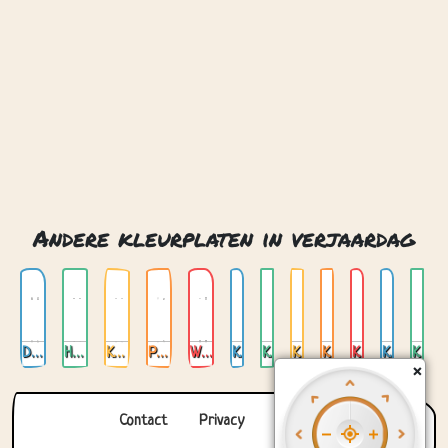
Dinosaurussen
Honden
Katten
Paarden
Wilde dieren
Kameleon
Katje
Koe
Koi karper
Konijn
Krab
Kudde 01
Contact
Privacy
Over ons
© 2026. Gemaakt met
door
Zygomatic
.
×