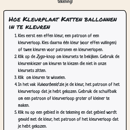
Hoe Kleurplaat Katten ballonnen
in te kleuren
Kies eerst een effen kleur, een patroon of een
kleurverloop. Kies daarna één kleur (voor effen vullingen)
of twee kleuren voor patronen en kleurverlopen.
Klik op de
Zygo
-knop om kleursets te bekijken. Gebruik de
kleurenkiezer om kleuren te kiezen die niet in onze
kleursets zitten.
Klik
om kleuren te wisselen.
In het vak
Vulvoorbeeld
zie je de kleur, het patroon of het
kleurverloop dat je hebt gekozen. Gebruik de schuifbalk
om een patroon of kleurverloop groter of kleiner te
maken.
Klik nu op een gebied in de tekening en dat gebied wordt
gevuld met de kleur, het patroon of het kleurverloop dat
je hebt gekozen.
Gebruik de zoom-/pan-knoppen (rechtsonder op deze
pagina) om in te zoomen en te pannen in de tekening. Je