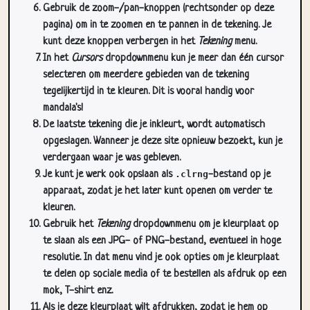
kunt deze knoppen verbergen in het
Tekening
menu.
In het
Cursors
dropdownmenu kun je meer dan één cursor
selecteren om meerdere gebieden van de tekening
tegelijkertijd in te kleuren. Dit is vooral handig voor
mandala's!
De laatste tekening die je inkleurt, wordt automatisch
opgeslagen. Wanneer je deze site opnieuw bezoekt, kun je
verdergaan waar je was gebleven.
Je kunt je werk ook opslaan als
.clrng
-bestand op je
apparaat, zodat je het later kunt openen om verder te
kleuren.
Gebruik het
Tekening
dropdownmenu om je kleurplaat op
te slaan als een JPG- of PNG-bestand, eventueel in hoge
resolutie. In dat menu vind je ook opties om je kleurplaat
te delen op sociale media of te bestellen als afdruk op een
mok, T-shirt enz.
Als je deze kleurplaat wilt afdrukken, zodat je hem op
papier kunt inkleuren, gebruik je het
Print
dropdownmenu.