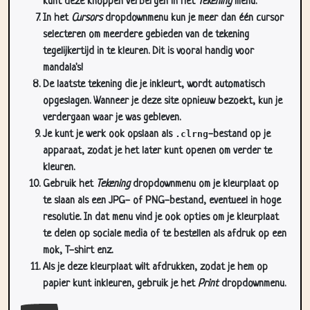
kunt deze knoppen verbergen in het
Tekening
menu.
In het
Cursors
dropdownmenu kun je meer dan één cursor
selecteren om meerdere gebieden van de tekening
tegelijkertijd in te kleuren. Dit is vooral handig voor
mandala's!
De laatste tekening die je inkleurt, wordt automatisch
opgeslagen. Wanneer je deze site opnieuw bezoekt, kun je
verdergaan waar je was gebleven.
Je kunt je werk ook opslaan als
.clrng
-bestand op je
apparaat, zodat je het later kunt openen om verder te
kleuren.
Gebruik het
Tekening
dropdownmenu om je kleurplaat op
te slaan als een JPG- of PNG-bestand, eventueel in hoge
resolutie. In dat menu vind je ook opties om je kleurplaat
te delen op sociale media of te bestellen als afdruk op een
mok, T-shirt enz.
Als je deze kleurplaat wilt afdrukken, zodat je hem op
papier kunt inkleuren, gebruik je het
Print
dropdownmenu.