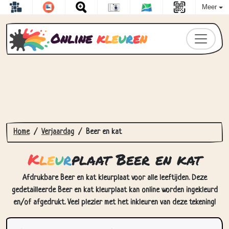
Meer
Online
k
l
e
u
r
e
n
Home
Verjaardag
Beer en kat
K
l
e
u
r
plaat Beer en kat
Afdrukbare Beer en kat kleurplaat voor alle leeftijden. Deze
gedetailleerde Beer en kat kleurplaat kan online worden ingekleurd
en/of afgedrukt. Veel plezier met het inkleuren van deze tekening!