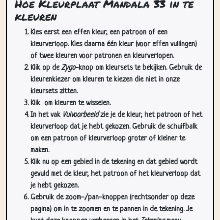
Kies eerst een effen kleur, een patroon of een
kleurverloop. Kies daarna één kleur (voor effen vullingen)
of twee kleuren voor patronen en kleurverlopen.
Klik op de
Zygo
-knop om kleursets te bekijken. Gebruik de
kleurenkiezer om kleuren te kiezen die niet in onze
kleursets zitten.
Klik
om kleuren te wisselen.
In het vak
Vulvoorbeeld
zie je de kleur, het patroon of het
kleurverloop dat je hebt gekozen. Gebruik de schuifbalk
om een patroon of kleurverloop groter of kleiner te
maken.
Klik nu op een gebied in de tekening en dat gebied wordt
gevuld met de kleur, het patroon of het kleurverloop dat
je hebt gekozen.
Gebruik de zoom-/pan-knoppen (rechtsonder op deze
pagina) om in te zoomen en te pannen in de tekening. Je
kunt deze knoppen verbergen in het
Tekening
menu.
In het
Cursors
dropdownmenu kun je meer dan één cursor