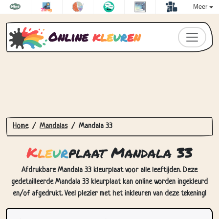
Meer
Online
k
l
e
u
r
e
n
Home
Mandalas
Mandala 33
K
l
e
u
r
plaat Mandala 33
Afdrukbare Mandala 33 kleurplaat voor alle leeftijden. Deze
gedetailleerde Mandala 33 kleurplaat kan online worden ingekleurd
en/of afgedrukt. Veel plezier met het inkleuren van deze tekening!
Hoe Kleurplaat Mandala 33 in te
kleuren