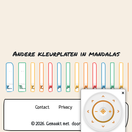
Keltische mandalas
Tibetaanse mandalas
Kat mandala 01
Kat mandala 03
Mandala 01
Mandala 02
Mandala 03
Mandala 04
Mandala 05
Mandala 06
Mandala 07
Mandala 08
Mandala 09
Contact
Privacy
Over ons
© 2026. Gemaakt met
door
Zygomatic
.
×