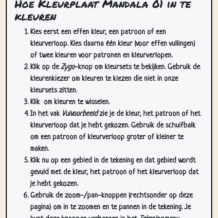
Kies eerst een effen kleur, een patroon of een
kleurverloop. Kies daarna één kleur (voor effen vullingen)
of twee kleuren voor patronen en kleurverlopen.
Klik op de
Zygo
-knop om kleursets te bekijken. Gebruik de
kleurenkiezer om kleuren te kiezen die niet in onze
kleursets zitten.
Klik
om kleuren te wisselen.
In het vak
Vulvoorbeeld
zie je de kleur, het patroon of het
kleurverloop dat je hebt gekozen. Gebruik de schuifbalk
om een patroon of kleurverloop groter of kleiner te
maken.
Klik nu op een gebied in de tekening en dat gebied wordt
gevuld met de kleur, het patroon of het kleurverloop dat
je hebt gekozen.
Gebruik de zoom-/pan-knoppen (rechtsonder op deze
pagina) om in te zoomen en te pannen in de tekening. Je
kunt deze knoppen verbergen in het
Tekening
menu.
In het
Cursors
dropdownmenu kun je meer dan één cursor