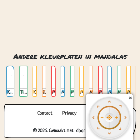
Keltische mandalas
Tibetaanse mandalas
Kat mandala 01
Kat mandala 03
Mandala 01
Mandala 02
Mandala 03
Mandala 04
Mandala 05
Mandala 06
Mandala 07
Mandala 08
Mandala 09
Contact
Privacy
Over ons
© 2026. Gemaakt met
door
Zygomatic
.
×