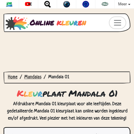
Meer
Online
k
l
e
u
r
e
n
Home
Mandalas
Mandala 01
K
l
e
u
r
plaat Mandala 01
Afdrukbare Mandala 01 kleurplaat voor alle leeftijden. Deze
gedetailleerde Mandala 01 kleurplaat kan online worden ingekleurd
en/of afgedrukt. Veel plezier met het inkleuren van deze tekening!
Hoe Kleurplaat Mandala 01 in te
kleuren