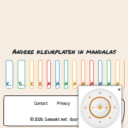
Andere kleurplaten in mandalas
Keltische mandalas
Tibetaanse mandalas
Kat mandala 01
Kat mandala 03
Mandala 01
Mandala 02
Mandala 03
Mandala 04
Mandala 05
Mandala 06
Mandala 07
Mandala 08
Mandala 09
×
Contact
Privacy
Over ons
© 2026. Gemaakt met
door
Zygomatic
.