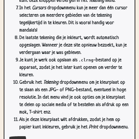
kunt deze knoppen verbergen in het
Tekening
menu.
In het
Cursors
dropdownmenu kun je meer dan één cursor
selecteren om meerdere gebieden van de tekening
tegelijkertijd in te kleuren. Dit is vooral handig voor
mandala's!
De laatste tekening die je inkleurt, wordt automatisch
opgeslagen. Wanneer je deze site opnieuw bezoekt, kun je
verdergaan waar je was gebleven.
Je kunt je werk ook opslaan als
.clrng
-bestand op je
apparaat, zodat je het later kunt openen om verder te
kleuren.
Gebruik het
Tekening
dropdownmenu om je kleurplaat op
te slaan als een JPG- of PNG-bestand, eventueel in hoge
resolutie. In dat menu vind je ook opties om je kleurplaat
te delen op sociale media of te bestellen als afdruk op een
mok, T-shirt enz.
Als je deze kleurplaat wilt afdrukken, zodat je hem op
papier kunt inkleuren, gebruik je het
Print
dropdownmenu.