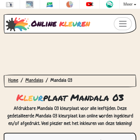
Meer
Online
k
l
e
u
r
e
n
Home
Mandalas
Mandala 03
K
l
e
u
r
plaat Mandala 03
Afdrukbare Mandala 03 kleurplaat voor alle leeftijden. Deze
gedetailleerde Mandala 03 kleurplaat kan online worden ingekleurd
en/of afgedrukt. Veel plezier met het inkleuren van deze tekening!