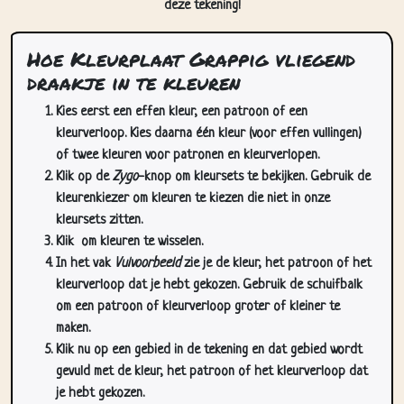
Hoe Kleurplaat Grappig vliegend
draakje in te kleuren
Kies eerst een effen kleur, een patroon of een
kleurverloop. Kies daarna één kleur (voor effen vullingen)
of twee kleuren voor patronen en kleurverlopen.
Klik op de
Zygo
-knop om kleursets te bekijken. Gebruik de
kleurenkiezer om kleuren te kiezen die niet in onze
kleursets zitten.
Klik
om kleuren te wisselen.
In het vak
Vulvoorbeeld
zie je de kleur, het patroon of het
kleurverloop dat je hebt gekozen. Gebruik de schuifbalk
om een patroon of kleurverloop groter of kleiner te
maken.
Klik nu op een gebied in de tekening en dat gebied wordt
gevuld met de kleur, het patroon of het kleurverloop dat
je hebt gekozen.
Gebruik de zoom-/pan-knoppen (rechtsonder op deze
pagina) om in te zoomen en te pannen in de tekening. Je