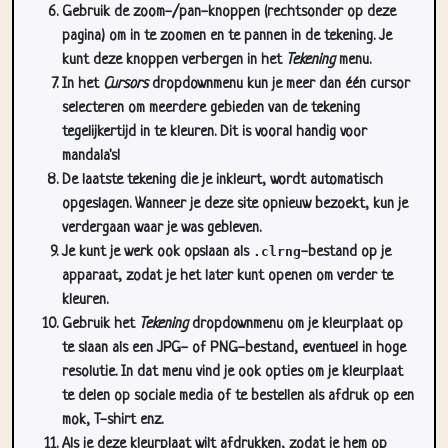
kunt deze knoppen verbergen in het
Tekening
menu.
In het
Cursors
dropdownmenu kun je meer dan één cursor
selecteren om meerdere gebieden van de tekening
tegelijkertijd in te kleuren. Dit is vooral handig voor
mandala's!
De laatste tekening die je inkleurt, wordt automatisch
opgeslagen. Wanneer je deze site opnieuw bezoekt, kun je
verdergaan waar je was gebleven.
Je kunt je werk ook opslaan als
.clrng
-bestand op je
apparaat, zodat je het later kunt openen om verder te
kleuren.
Gebruik het
Tekening
dropdownmenu om je kleurplaat op
te slaan als een JPG- of PNG-bestand, eventueel in hoge
resolutie. In dat menu vind je ook opties om je kleurplaat
te delen op sociale media of te bestellen als afdruk op een
mok, T-shirt enz.
Als je deze kleurplaat wilt afdrukken, zodat je hem op
papier kunt inkleuren, gebruik je het
Print
dropdownmenu.