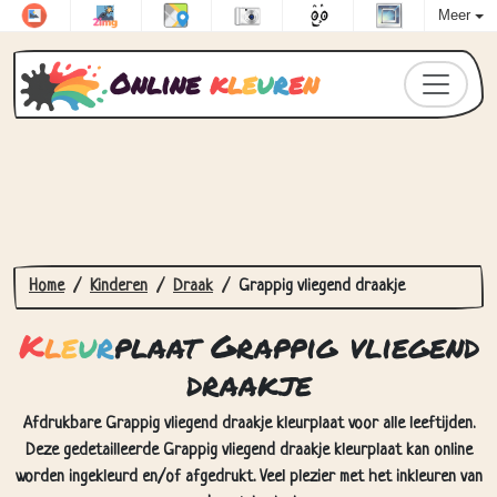
Meer
Online
k
l
e
u
r
e
n
Home
Kinderen
Draak
Grappig vliegend draakje
K
l
e
u
r
plaat Grappig vliegend
draakje
Afdrukbare Grappig vliegend draakje kleurplaat voor alle leeftijden.
Deze gedetailleerde Grappig vliegend draakje kleurplaat kan online
worden ingekleurd en/of afgedrukt. Veel plezier met het inkleuren van
deze tekening!