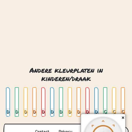
kinderen/draak
Draak en ei
Draak en ridder
Draak in de herfst
Draak in de regen
Draak in ei
Draak in ei 02
Draak met bal
Draak met bladeren
Draak met boeken
Draak met kasteel
Draak op rots
Grappig draakje
Grappig draakje op wolken 01
Grappig draakje op wolken 02
Contact
Privacy
Over ons
© 2026. Gemaakt met
door
Zygomatic
.
×