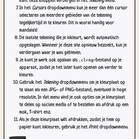
kunt deze knoppen verbergen in het
Tekening
menu.
In het
Cursors
dropdownmenu kun je meer dan één cursor
selecteren om meerdere gebieden van de tekening
tegelijkertijd in te kleuren. Dit is vooral handig voor
mandala's!
De laatste tekening die je inkleurt, wordt automatisch
opgeslagen. Wanneer je deze site opnieuw bezoekt, kun je
verdergaan waar je was gebleven.
Je kunt je werk ook opslaan als
.clrng
-bestand op je
apparaat, zodat je het later kunt openen om verder te
kleuren.
Gebruik het
Tekening
dropdownmenu om je kleurplaat op
te slaan als een JPG- of PNG-bestand, eventueel in hoge
resolutie. In dat menu vind je ook opties om je kleurplaat
te delen op sociale media of te bestellen als afdruk op een
mok, T-shirt enz.
Als je deze kleurplaat wilt afdrukken, zodat je hem op
papier kunt inkleuren, gebruik je het
Print
dropdownmenu.