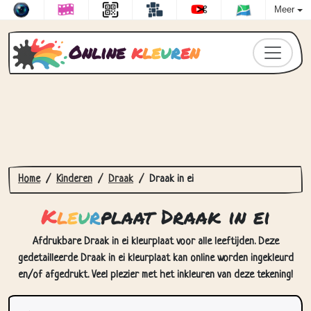
Meer
Online
k
l
e
u
r
e
n
Home
Kinderen
Draak
Draak in ei
K
l
e
u
r
plaat Draak in ei
Afdrukbare Draak in ei kleurplaat voor alle leeftijden. Deze
gedetailleerde Draak in ei kleurplaat kan online worden ingekleurd
en/of afgedrukt. Veel plezier met het inkleuren van deze tekening!