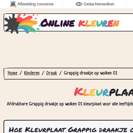
Afbeelding conversie
Gedachtenwolken
Online
k
l
e
u
r
e
n
Home
Kinderen
Draak
Grappig draakje op wolken 01
K
l
e
u
r
pla
Afdrukbare Grappig draakje op wolken 01 kleurplaat voor alle leeftijd
Hoe Kleurplaat Grappig draakje o