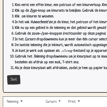
Kies eerst een effen kleur, een patroon of een kleurverloop. Kie
Klik op de
Zygo
-knop om kleursets te bekijken. Gebruik de kleure
Klik
om kleuren te wisselen.
In het vak
Vulvoorbeeld
zie je de kleur, het patroon of het kleu
Klik nu op een gebied in de tekening en dat gebied wordt gevuld
Gebruik de zoom-/pan-knoppen (rechtsonder op deze pagina) om
In het
Cursors
dropdownmenu kun je meer dan één cursor selectere
De laatste tekening die je inkleurt, wordt automatisch opgeslag
Je kunt je werk ook opslaan als
.clrng
-bestand op je apparaat
Gebruik het
Tekening
dropdownmenu om je kleurplaat op te slaan 
bestellen als afdruk op een mok, T-shirt enz.
Als je deze kleurplaat wilt afdrukken, zodat je hem op papier ku
Sluit
Tekening
Cursors
Print