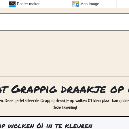
Poster maker
Map Image
at Grappig draakje op
en. Deze gedetailleerde Grappig draakje op wolken 01 kleurplaat kan online
deze tekening!
p wolken 01 in te kleuren