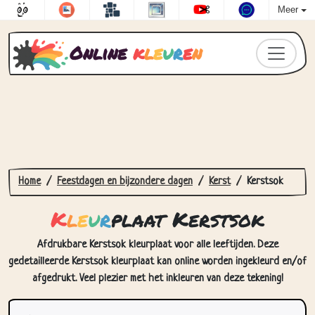
Meer
Online
k
l
e
u
r
e
n
Home
Feestdagen en bijzondere dagen
Kerst
Kerstsok
K
l
e
u
r
plaat Kerstsok
Afdrukbare Kerstsok kleurplaat voor alle leeftijden. Deze
gedetailleerde Kerstsok kleurplaat kan online worden ingekleurd en/of
afgedrukt. Veel plezier met het inkleuren van deze tekening!