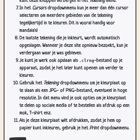
kunt deze knoppen verbergen in het
Tekening
menu.
In het
Cursors
dropdownmenu kun je meer dan één cursor
selecteren om meerdere gebieden van de tekening
tegelijkertijd in te kleuren. Dit is vooral handig voor
mandala's!
De laatste tekening die je inkleurt, wordt automatisch
opgeslagen. Wanneer je deze site opnieuw bezoekt, kun je
verdergaan waar je was gebleven.
Je kunt je werk ook opslaan als
.clrng
-bestand op je
apparaat, zodat je het later kunt openen om verder te
kleuren.
Gebruik het
Tekening
dropdownmenu om je kleurplaat op
te slaan als een JPG- of PNG-bestand, eventueel in hoge
resolutie. In dat menu vind je ook opties om je kleurplaat
te delen op sociale media of te bestellen als afdruk op een
mok, T-shirt enz.
Als je deze kleurplaat wilt afdrukken, zodat je hem op
papier kunt inkleuren, gebruik je het
Print
dropdownmenu.