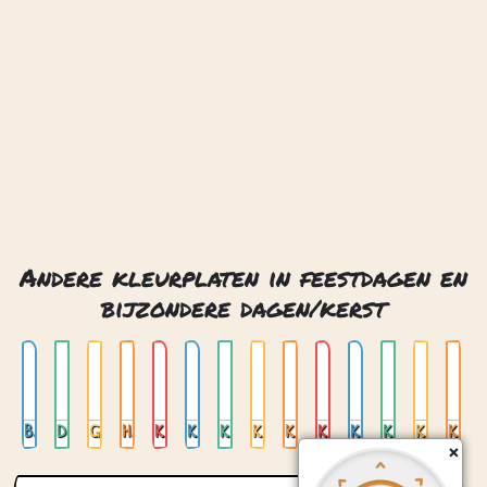
Andere kleurplaten in feestdagen en
bijzondere dagen/kerst
Boom kerstman sneeuwpop
De kerstman en rendieren
Glas in loodboom
Huisje in de sneeuw
Kerst
Kerst 2
Kerst 3
Kerst 4
Kerst met kerk
Kerst peperkoekmannetje
Kerst sneeuwbol
Kerst sneeuwbol 02
Kerstbal
Kerstboom
×