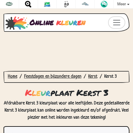
Meer
Online
k
l
e
u
r
e
n
Home
Feestdagen en bijzondere dagen
Kerst
Kerst 3
K
l
e
u
r
plaat Kerst 3
Afdrukbare Kerst 3 kleurplaat voor alle leeftijden. Deze gedetailleerde
Kerst 3 kleurplaat kan online worden ingekleurd en/of afgedrukt. Veel
plezier met het inkleuren van deze tekening!