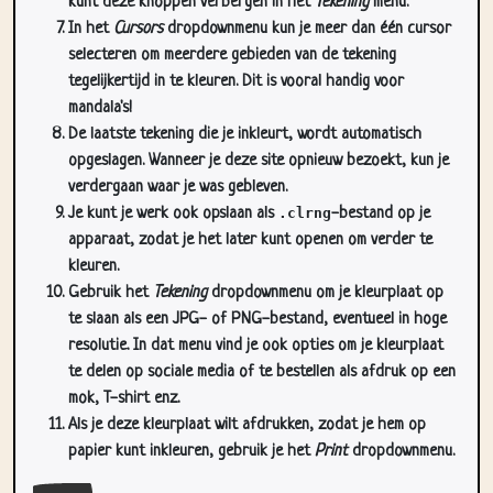
kunt deze knoppen verbergen in het
Tekening
menu.
In het
Cursors
dropdownmenu kun je meer dan één cursor
selecteren om meerdere gebieden van de tekening
tegelijkertijd in te kleuren. Dit is vooral handig voor
mandala's!
De laatste tekening die je inkleurt, wordt automatisch
opgeslagen. Wanneer je deze site opnieuw bezoekt, kun je
verdergaan waar je was gebleven.
Je kunt je werk ook opslaan als
.clrng
-bestand op je
apparaat, zodat je het later kunt openen om verder te
kleuren.
Gebruik het
Tekening
dropdownmenu om je kleurplaat op
te slaan als een JPG- of PNG-bestand, eventueel in hoge
resolutie. In dat menu vind je ook opties om je kleurplaat
te delen op sociale media of te bestellen als afdruk op een
mok, T-shirt enz.
Als je deze kleurplaat wilt afdrukken, zodat je hem op
papier kunt inkleuren, gebruik je het
Print
dropdownmenu.