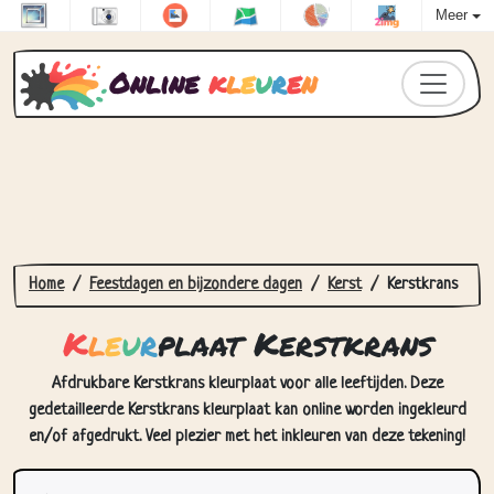
Meer
Online
k
l
e
u
r
e
n
Home
Feestdagen en bijzondere dagen
Kerst
Kerstkrans
K
l
e
u
r
plaat Kerstkrans
Afdrukbare Kerstkrans kleurplaat voor alle leeftijden. Deze
gedetailleerde Kerstkrans kleurplaat kan online worden ingekleurd
en/of afgedrukt. Veel plezier met het inkleuren van deze tekening!