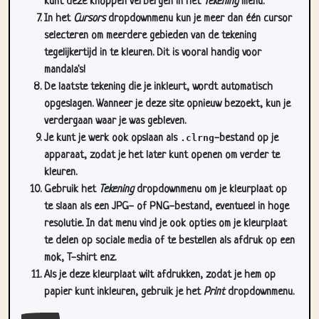
kunt deze knoppen verbergen in het
Tekening
menu.
In het
Cursors
dropdownmenu kun je meer dan één cursor
selecteren om meerdere gebieden van de tekening
tegelijkertijd in te kleuren. Dit is vooral handig voor
mandala's!
De laatste tekening die je inkleurt, wordt automatisch
opgeslagen. Wanneer je deze site opnieuw bezoekt, kun je
verdergaan waar je was gebleven.
Je kunt je werk ook opslaan als
.clrng
-bestand op je
apparaat, zodat je het later kunt openen om verder te
kleuren.
Gebruik het
Tekening
dropdownmenu om je kleurplaat op
te slaan als een JPG- of PNG-bestand, eventueel in hoge
resolutie. In dat menu vind je ook opties om je kleurplaat
te delen op sociale media of te bestellen als afdruk op een
mok, T-shirt enz.
Als je deze kleurplaat wilt afdrukken, zodat je hem op
papier kunt inkleuren, gebruik je het
Print
dropdownmenu.