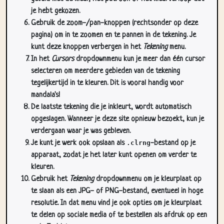
pagina) om in te zoomen en te pannen in de tekening. Je
kunt deze knoppen verbergen in het
Tekening
menu.
In het
Cursors
dropdownmenu kun je meer dan één cursor
selecteren om meerdere gebieden van de tekening
tegelijkertijd in te kleuren. Dit is vooral handig voor
mandala's!
De laatste tekening die je inkleurt, wordt automatisch
opgeslagen. Wanneer je deze site opnieuw bezoekt, kun je
verdergaan waar je was gebleven.
Je kunt je werk ook opslaan als
.clrng
-bestand op je
apparaat, zodat je het later kunt openen om verder te
kleuren.
Gebruik het
Tekening
dropdownmenu om je kleurplaat op
te slaan als een JPG- of PNG-bestand, eventueel in hoge
resolutie. In dat menu vind je ook opties om je kleurplaat
te delen op sociale media of te bestellen als afdruk op een
mok, T-shirt enz.
Als je deze kleurplaat wilt afdrukken, zodat je hem op