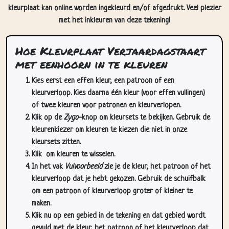
Hoe Kleurplaat Verjaardagstaart
met eenhoorn in te kleuren
Kies eerst een effen kleur, een patroon of een
kleurverloop. Kies daarna één kleur (voor effen vullingen)
of twee kleuren voor patronen en kleurverlopen.
Klik op de
Zygo
-knop om kleursets te bekijken. Gebruik de
kleurenkiezer om kleuren te kiezen die niet in onze
kleursets zitten.
Klik
om kleuren te wisselen.
In het vak
Vulvoorbeeld
zie je de kleur, het patroon of het
kleurverloop dat je hebt gekozen. Gebruik de schuifbalk
om een patroon of kleurverloop groter of kleiner te
maken.
Klik nu op een gebied in de tekening en dat gebied wordt
gevuld met de kleur, het patroon of het kleurverloop dat
je hebt gekozen.
Gebruik de zoom-/pan-knoppen (rechtsonder op deze