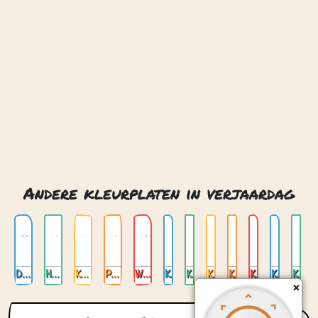
Andere kleurplaten in verjaardag
Dinosaurussen
Honden
Katten
Paarden
Wilde dieren
Kameleon
Katje
Koe
Koi karper
Konijn
Krab
Kudde 01
Contact
Privacy
Over ons
© 2026. Gemaakt met
door
Zygomatic
.
×