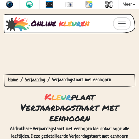
Meer
Online
k
l
e
u
r
e
n
Home
Verjaardag
Verjaardagstaart met eenhoorn
K
l
e
u
r
plaat
Verjaardagstaart met
eenhoorn
Afdrukbare Verjaardagstaart met eenhoorn kleurplaat voor alle
leeftijden. Deze gedetailleerde Verjaardagstaart met eenhoorn
kleurplaat kan online worden ingekleurd en/of afgedrukt. Veel plezier
met het inkleuren van deze tekening!