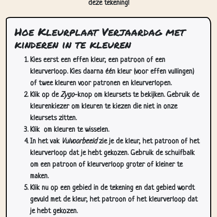
Hoe Kleurplaat Verjaardag met
kinderen in te kleuren
Kies eerst een effen kleur, een patroon of een
kleurverloop. Kies daarna één kleur (voor effen vullingen)
of twee kleuren voor patronen en kleurverlopen.
Klik op de
Zygo
-knop om kleursets te bekijken. Gebruik de
kleurenkiezer om kleuren te kiezen die niet in onze
kleursets zitten.
Klik
om kleuren te wisselen.
In het vak
Vulvoorbeeld
zie je de kleur, het patroon of het
kleurverloop dat je hebt gekozen. Gebruik de schuifbalk
om een patroon of kleurverloop groter of kleiner te
maken.
Klik nu op een gebied in de tekening en dat gebied wordt
gevuld met de kleur, het patroon of het kleurverloop dat
je hebt gekozen.
Gebruik de zoom-/pan-knoppen (rechtsonder op deze
pagina) om in te zoomen en te pannen in de tekening. Je