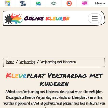
Meer
Online
k
l
e
u
r
e
n
Home
Verjaardag
Verjaardag met kinderen
K
l
e
u
r
plaat Verjaardag met
kinderen
Afdrukbare Verjaardag met kinderen kleurplaat voor alle leeftijden.
Deze gedetailleerde Verjaardag met kinderen kleurplaat kan online
worden ingekleurd en/of afgedrukt. Veel plezier met het inkleuren van
deze tekening!