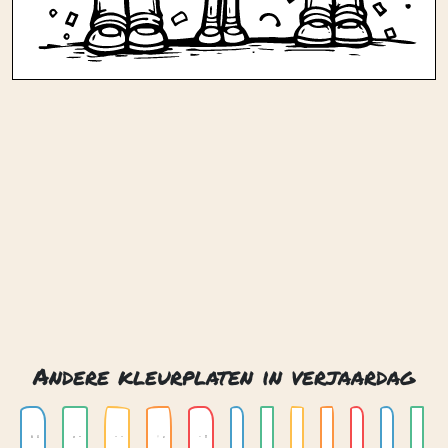
Andere kleurplaten in verjaardag
Dinosaurussen
Honden
Katten
Paarden
Wilde dieren
Kameleon
Katje
Koe
Koi karper
Konijn
Krab
Kudde 01
Contact
Privacy
Over ons
© 2026. Gemaakt met
door
Zygomatic
.