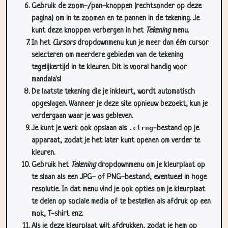
kunt deze knoppen verbergen in het
Tekening
menu.
In het
Cursors
dropdownmenu kun je meer dan één cursor
selecteren om meerdere gebieden van de tekening
tegelijkertijd in te kleuren. Dit is vooral handig voor
mandala's!
De laatste tekening die je inkleurt, wordt automatisch
opgeslagen. Wanneer je deze site opnieuw bezoekt, kun je
verdergaan waar je was gebleven.
Je kunt je werk ook opslaan als
.clrng
-bestand op je
apparaat, zodat je het later kunt openen om verder te
kleuren.
Gebruik het
Tekening
dropdownmenu om je kleurplaat op
te slaan als een JPG- of PNG-bestand, eventueel in hoge
resolutie. In dat menu vind je ook opties om je kleurplaat
te delen op sociale media of te bestellen als afdruk op een
mok, T-shirt enz.
Als je deze kleurplaat wilt afdrukken, zodat je hem op
papier kunt inkleuren, gebruik je het
Print
dropdownmenu.